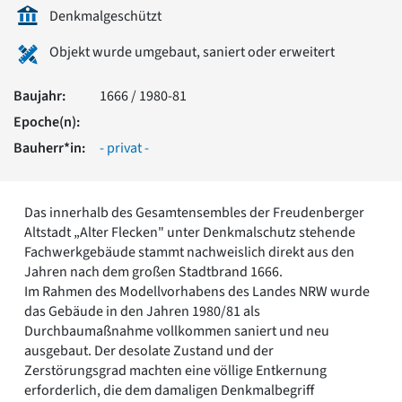
Romanik
Denkmalgeschützt
Vorromanik
Objekt wurde umgebaut, saniert oder erweitert
Römische Antike
Über uns
Baujahr:
1666 / 1980-81
Über baukunst-nrw
Epoche(n):
Fachbeirat
Freunde & Förderer
Bauherr*in:
- privat -
Kontakt
Impressum
Datenschutz
Das innerhalb des Gesamtensembles der Freudenberger
Altstadt „Alter Flecken" unter Denkmalschutz stehende
Suchbegriff eingeben
Fachwerkgebäude stammt nachweislich direkt aus den
Jahren nach dem großen Stadtbrand 1666.
Im Rahmen des Modellvorhabens des Landes NRW wurde
das Gebäude in den Jahren 1980/81 als
Durchbaumaßnahme vollkommen saniert und neu
ausgebaut. Der desolate Zustand und der
Zerstörungsgrad machten eine völlige Entkernung
erforderlich, die dem damaligen Denkmalbegriff