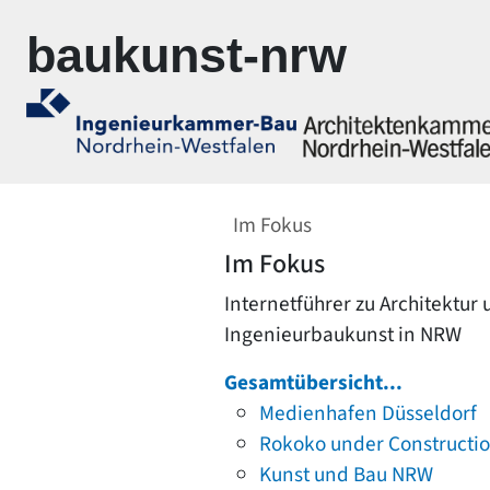
Zur Navigation springen
Zum Inhalt springen
baukunst-nrw
Im Fokus
Im Fokus
Internetführer zu Architektur
Ingenieurbaukunst in NRW
Gesamtübersicht...
Medienhafen Düsseldorf
Rokoko under Constructi
Kunst und Bau NRW