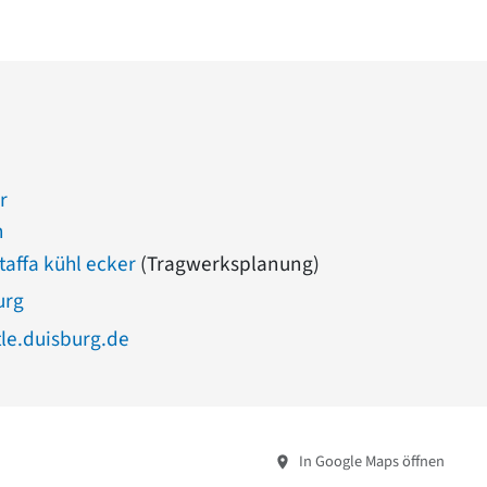
r
h
staffa kühl ecker
(Tragwerksplanung)
urg
tle.duisburg.de
In Google Maps öffnen