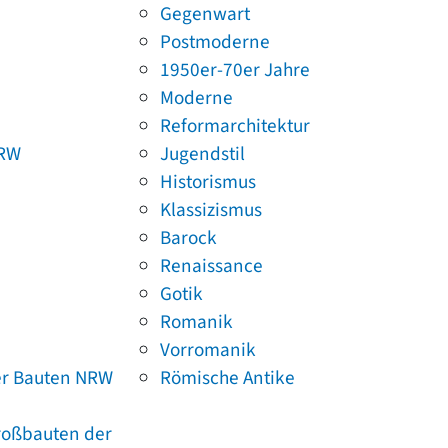
Gegenwart
Postmoderne
1950er-70er Jahre
Moderne
Reformarchitektur
NRW
Jugendstil
Historismus
Klassizismus
Barock
Renaissance
Gotik
Romanik
Vorromanik
er Bauten NRW
Römische Antike
Großbauten der