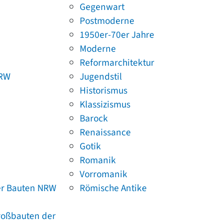
Gegenwart
Postmoderne
1950er-70er Jahre
Moderne
Reformarchitektur
NRW
Jugendstil
Historismus
Klassizismus
Barock
Renaissance
Gotik
Romanik
Vorromanik
er Bauten NRW
Römische Antike
Großbauten der