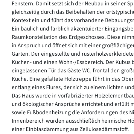
Fenstern. Damit setzt sich der Neubau in seiner S
gleichzeitig durch das Beibehalten der ortstypis
Kontext ein und führt das vorhandene Bebauungsm
Ein baulich und farblich akzentuierter Eingangsbe
Raumkonstellation des Erdgeschosses. Diese nimm
in Anspruch und öffnet sich mit einer großflächig
Garten. Der eingestellte und rüsterholzverkleidete
Küchen‐ und einen Wohn-/Essbereich. Der Kubus be
eingelassenen Tür das Gäste WC, frontal den große
Küche. Eine gefaltete Holztreppe führt in das Obe
entlang eines Flures, der sich zu einem lichten un
Das Haus wurde in vorfabrizierter Holzelementba
und ökologischer Ansprüche errichtet und erfüllt 
sowie Fußbodenheizung die Anforderungen des Ni
Innenbereich wurden ausschließlich heimische H
einer Einblasdämmung aus Zellulosedämmstoff.