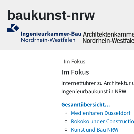
Zur Navigation springen
Zum Inhalt springen
baukunst-nrw
Im Fokus
Im Fokus
Internetführer zu Architektur
Ingenieurbaukunst in NRW
Gesamtübersicht...
Medienhafen Düsseldorf
Rokoko under Constructi
Kunst und Bau NRW