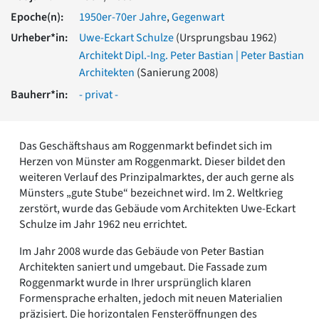
Romanik
Epoche(n):
1950er-70er Jahre
,
Gegenwart
Vorromanik
Urheber*in:
Uwe-Eckart Schulze
(Ursprungsbau 1962)
Römische Antike
Architekt Dipl.-Ing. Peter Bastian | Peter Bastian
Über uns
Architekten
(Sanierung 2008)
Über baukunst-nrw
Bauherr*in:
- privat -
Fachbeirat
Freunde & Förderer
Kontakt
Das Geschäftshaus am Roggenmarkt befindet sich im
Impressum
Herzen von Münster am Roggenmarkt. Dieser bildet den
Datenschutz
weiteren Verlauf des Prinzipalmarktes, der auch gerne als
Suchbegriff eingeben
Münsters „gute Stube“ bezeichnet wird. Im 2. Weltkrieg
zerstört, wurde das Gebäude vom Architekten Uwe-Eckart
Schulze im Jahr 1962 neu errichtet.
Im Jahr 2008 wurde das Gebäude von Peter Bastian
Architekten saniert und umgebaut. Die Fassade zum
Roggenmarkt wurde in Ihrer ursprünglich klaren
Formensprache erhalten, jedoch mit neuen Materialien
präzisiert. Die horizontalen Fensteröffnungen des