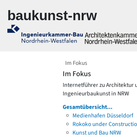
Zur Navigation springen
Zum Inhalt springen
baukunst-nrw
Im Fokus
Im Fokus
Internetführer zu Architektur
Ingenieurbaukunst in NRW
Gesamtübersicht...
Medienhafen Düsseldorf
Rokoko under Constructi
Kunst und Bau NRW