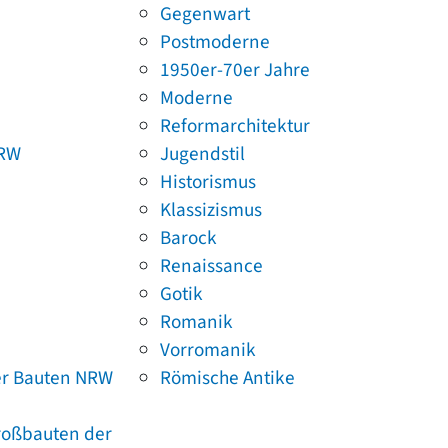
Gegenwart
Postmoderne
1950er-70er Jahre
Moderne
Reformarchitektur
NRW
Jugendstil
Historismus
Klassizismus
Barock
Renaissance
Gotik
Romanik
Vorromanik
er Bauten NRW
Römische Antike
Großbauten der