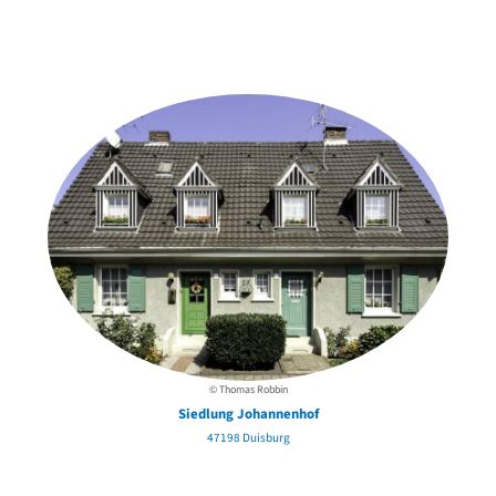
Weitere Objekte
der Urheber*innen
© Thomas Robbin
Siedlung Johannenhof
47198 Duisburg