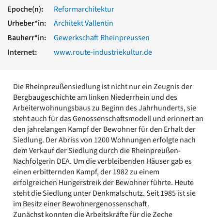
Romanik
Epoche(n):
Reformarchitektur
Vorromanik
Urheber*in:
Architekt Vallentin
Römische Antike
Bauherr*in:
Gewerkschaft Rheinpreussen
Über uns
Internet:
www.route-industriekultur.de
Über baukunst-nrw
Fachbeirat
Freunde & Förderer
Die Rheinpreußensiedlung ist nicht nur ein Zeugnis der
Kontakt
Bergbaugeschichte am linken Niederrhein und des
Impressum
Arbeiterwohnungsbaus zu Beginn des Jahrhunderts, sie
Datenschutz
steht auch für das Genossenschaftsmodell und erinnert an
Suchbegriff eingeben
den jahrelangen Kampf der Bewohner für den Erhalt der
Siedlung. Der Abriss von 1200 Wohnungen erfolgte nach
dem Verkauf der Siedlung durch die Rheinpreußen-
Nachfolgerin DEA. Um die verbleibenden Häuser gab es
einen erbitternden Kampf, der 1982 zu einem
erfolgreichen Hungerstreik der Bewohner führte. Heute
steht die Siedlung unter Denkmalschutz. Seit 1985 ist sie
im Besitz einer Bewohnergenossenschaft.
Zunächst konnten die Arbeitskräfte für die Zeche