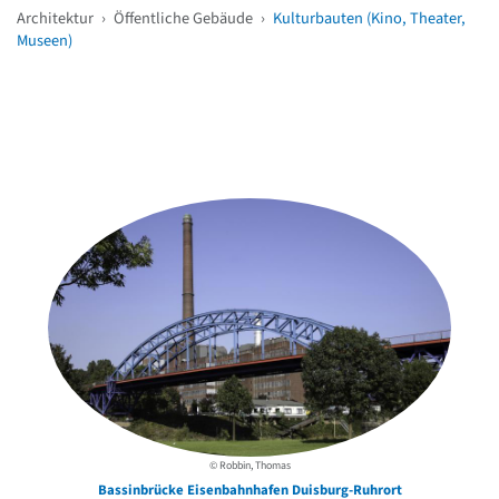
Architektur
›
Öffentliche Gebäude
›
Kulturbauten (Kino, Theater,
Museen)
Weitere Objekte
in der Nähe
© Robbin, Thomas
Bassinbrücke Eisenbahnhafen Duisburg-Ruhrort