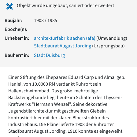
Romanik
Objekt wurde umgebaut, saniert oder erweitert
Vorromanik
Römische Antike
Baujahr:
1908 / 1985
Über uns
Epoche(n):
Über baukunst-nrw
Urheber*in:
architekturfabrik aachen (afa)
(Umwandlung)
Fachbeirat
Stadtbaurat August Jording
(Ursprungsbau)
Freunde & Förderer
Bauherr*in:
Stadt Duisburg
Kontakt
Impressum
Datenschutz
Einer Stiftung des Ehepaares Eduard Carp und Alma, geb.
Suchbegriff eingeben
Haniel, von 10.0000 RM verdankt Ruhrort sein
Hallenschwimmbad. Das große, mehrteilige
Backsteingebäude liegt heute im Schatten des Thyssen-
Kraftwerks "Hermann Wenzel". Seine dekorative
Jugendstilarchitektur mit geschweiften Giebeln
kontrastiert hier mit der klaren Blockstruktur des
Industriebaus. Die Pläne lieferte 1908 der Ruhrorter
Stadtbaurat August Jording, 1910 konnte es eingeweiht