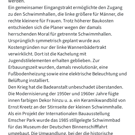
werden.
Ein gemeinsamer Eingangstrakt ermöglichte den Zugang
zu den Schwimmhallen, die linke größere für Männer, die
rechte kleinere für Frauen. Trotz höherer Baukosten
entschieden sich die Planer wegen der damals
herrschenden Moral für getrennte Schwimmhallen.
Ursprünglich symmetrisch geplant wurde aus
Kostengründen nur der linke Wannenbädertrakt
verwirklicht. Dort ist die Kachelung mit
Jugendstilelementen erhalten geblieben. Zur
Erbauungszeit wurden, damals revolutionär, eine
Fußbodenheizung sowie eine elektrische Beleuchtung und
Belüftung installiert.
Den Krieg hat die Badeanstalt unbeschadet überstanden.
Die Modernisierung der 1950er und 1960er Jahre fügte
innen farbigen Dekor hinzu u. a. ein Keramikwandbild von
Ernst Kreetz an der Stirnseite der kleinen Schwimmhalle.
Als ein Projekt der Internationalen Bauausstellung
Emscher Park wurde das 1985 stillgelegte Schwimmbad
für das Museum der Deutschen Binnenschifffahrt
umgebaut. Die Umwandlung, bei der die historische