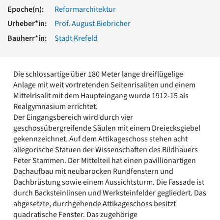
Romanik
Epoche(n):
Reformarchitektur
Vorromanik
Urheber*in:
Prof. August Biebricher
Römische Antike
Bauherr*in:
Stadt Krefeld
Über uns
Über baukunst-nrw
Fachbeirat
Die schlossartige über 180 Meter lange dreiflügelige
Freunde & Förderer
Anlage mit weit vortretenden Seitenrisaliten und einem
Kontakt
Mittelrisalit mit dem Haupteingang wurde 1912-15 als
Impressum
Realgymnasium errichtet.
Datenschutz
Der Eingangsbereich wird durch vier
geschossübergreifende Säulen mit einem Dreiecksgiebel
Suchbegriff eingeben
gekennzeichnet. Auf dem Attikageschoss stehen acht
allegorische Statuen der Wissenschaften des Bildhauers
Peter Stammen. Der Mittelteil hat einen pavillionartigen
Dachaufbau mit neubarocken Rundfenstern und
Dachbrüstung sowie einem Aussichtsturm. Die Fassade ist
durch Backsteinlinsen und Werksteinfelder gegliedert. Das
abgesetzte, durchgehende Attikageschoss besitzt
quadratische Fenster. Das zugehörige