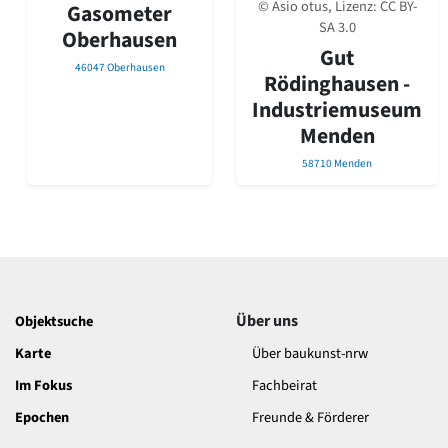
© Asio otus, Lizenz:
CC BY-
David Chipperfield
Gasometer
SA 3.0
Harald Deilmann
Oberhausen
Gottfried Böhm
Gut
46047 Oberhausen
Schneider von Esleben
Rödinghausen -
Peter Behrens
Industriemuseum
Auszeichnung vorbildlicher Bauten NRW 2020
Menden
Big Beautiful Buildings (Großbauten der Nachkriegszeit)
58710 Menden
Epochen
Gesamtübersicht...
Gegenwart
Postmoderne
1950er-70er Jahre
Moderne
Reformarchitektur
Über uns
Objektsuche
Jugendstil
Karte
Über baukunst-nrw
Historismus
Klassizismus
Im Fokus
Fachbeirat
Barock
Epochen
Freunde & Förderer
Renaissance
Gotik