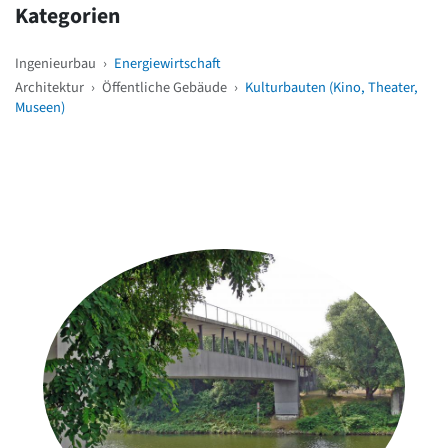
Kategorien
Ingenieurbau
›
Energiewirtschaft
Architektur
›
Öffentliche Gebäude
›
Kulturbauten (Kino, Theater,
Museen)
Weitere Objekte
in der Nähe