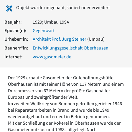
Romanik
Objekt wurde umgebaut, saniert oder erweitert
Vorromanik
Römische Antike
Baujahr:
1929; Umbau 1994
Über uns
Epoche(n):
Gegenwart
Über baukunst-nrw
Urheber*in:
Architekt Prof. Jürg Steiner
(Umbau)
Fachbeirat
Bauherr*in:
Entwicklungsgesellschaft Oberhausen
Freunde & Förderer
Kontakt
Internet:
www.gasometer.de
Impressum
Datenschutz
Der 1929 erbaute Gasometer der Gutehoffnungshütte
Suchbegriff eingeben
Oberhausen ist mit seiner Höhe von 117 Metern und einem
Durchmesser von 67 Metern der größte Gasbehälter
Europas und zweitgrößter der Welt.
Im zweiten Weltkrieg von Bomben getroffen geriet er 1946
bei Reparaturarbeiten in Brand und wurde bis 1949
wiederaufgebaut und erneut in Betrieb genommen.
Mit der Schließung der Kokerei in Oberhausen wurde der
Gasometer nutzlos und 1988 stillgelegt. Nach