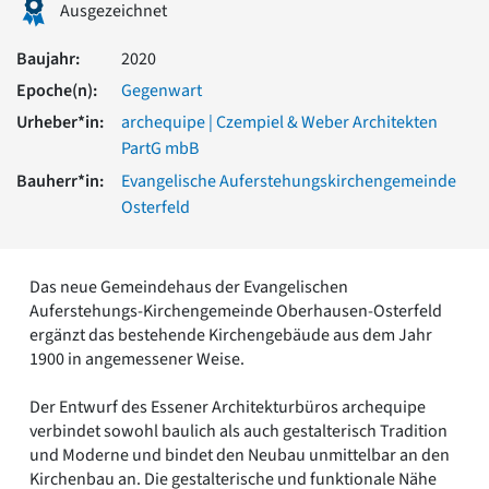
Ausgezeichnet
Romanik
Vorromanik
Baujahr:
2020
Römische Antike
Epoche(n):
Gegenwart
Über uns
Urheber*in:
archequipe | Czempiel & Weber Architekten
Über baukunst-nrw
PartG mbB
Fachbeirat
Freunde & Förderer
Bauherr*in:
Evangelische Auferstehungskirchengemeinde
Kontakt
Osterfeld
Impressum
Datenschutz
Das neue Gemeindehaus der Evangelischen
Suchbegriff eingeben
Auferstehungs-Kirchengemeinde Oberhausen-Osterfeld
ergänzt das bestehende Kirchengebäude aus dem Jahr
1900 in angemessener Weise.
Der Entwurf des Essener Architekturbüros archequipe
verbindet sowohl baulich als auch gestalterisch Tradition
und Moderne und bindet den Neubau unmittelbar an den
Kirchenbau an. Die gestalterische und funktionale Nähe