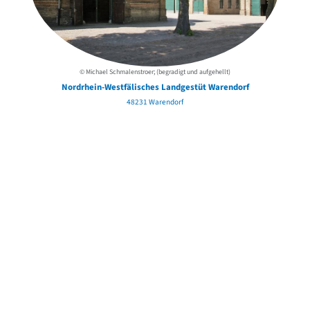
© Michael Schmalenstroer; (begradigt und aufgehellt)
Nordrhein-Westfälisches Landgestüt Warendorf
48231 Warendorf