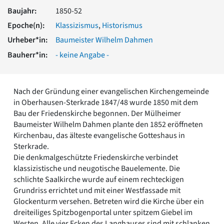
Romanik
Baujahr:
1850-52
Vorromanik
Epoche(n):
Klassizismus
,
Historismus
Römische Antike
Urheber*in:
Baumeister Wilhelm Dahmen
Über uns
Bauherr*in:
- keine Angabe -
Über baukunst-nrw
Fachbeirat
Freunde & Förderer
Nach der Gründung einer evangelischen Kirchengemeinde
Kontakt
in Oberhausen-Sterkrade 1847/48 wurde 1850 mit dem
Impressum
Bau der Friedenskirche begonnen. Der Mülheimer
Datenschutz
Baumeister Wilhelm Dahmen plante den 1852 eröffneten
Suchbegriff eingeben
Kirchenbau, das älteste evangelische Gotteshaus in
Sterkrade.
Die denkmalgeschützte Friedenskirche verbindet
klassizistische und neugotische Bauelemente. Die
schlichte Saalkirche wurde auf einem rechteckigen
Grundriss errichtet und mit einer Westfassade mit
Glockenturm versehen. Betreten wird die Kirche über ein
dreiteiliges Spitzbogenportal unter spitzem Giebel im
Westen. Alle vier Ecken des Langhauses sind mit schlanken