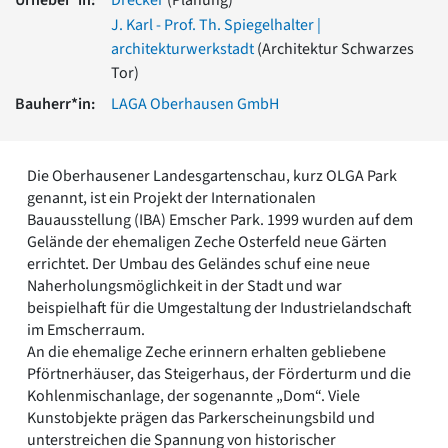
Romanik
J. Karl - Prof. Th. Spiegelhalter |
Vorromanik
architekturwerkstadt
(Architektur Schwarzes
Römische Antike
Tor)
Über uns
Bauherr*in:
LAGA Oberhausen GmbH
Über baukunst-nrw
Fachbeirat
Freunde & Förderer
Die Oberhausener Landesgartenschau, kurz OLGA Park
Kontakt
genannt, ist ein Projekt der Internationalen
Impressum
Bauausstellung (IBA) Emscher Park. 1999 wurden auf dem
Datenschutz
Gelände der ehemaligen Zeche Osterfeld neue Gärten
errichtet. Der Umbau des Geländes schuf eine neue
Suchbegriff eingeben
Naherholungsmöglichkeit in der Stadt und war
beispielhaft für die Umgestaltung der Industrielandschaft
im Emscherraum.
An die ehemalige Zeche erinnern erhalten gebliebene
Pförtnerhäuser, das Steigerhaus, der Förderturm und die
Kohlenmischanlage, der sogenannte „Dom“. Viele
Kunstobjekte prägen das Parkerscheinungsbild und
unterstreichen die Spannung von historischer