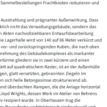
Sammelbestellungen Frachtkosten reduzieren und
r Ausstrahlung und prägnanter Außenwirkung. Dass
cklich nicht das Verwaltungsgebäude, sondern das
 den Akten nachvollziehbaren Entwurfsbearbeitung
die Lagerhalle wird von 140 auf 86 Meter verkürzt und
e vor- und zurückspringenden Kuben, die nach oben
ahrnehmung des Gebäudekomplexes als markanter
entürme gliedern sie in zwei kürzere und einen
lett auf quadratischem Raster, ist an der Außenhülle
igen, glatt versetzten, gebrannten Ziegeln im
n sich helle Betongesimse strukturierend ab.
nd überdachten Rampen, die die Anlage horizontal
Lloyd Wrights, dessen Werk im Atelier von Behrens
 rezipiert wurde. In Oberhausen trug die
unge Bauaufgabe architektonisch eindrucksvoll und