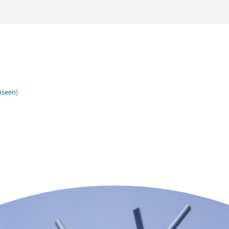
useen)
n der Nähe