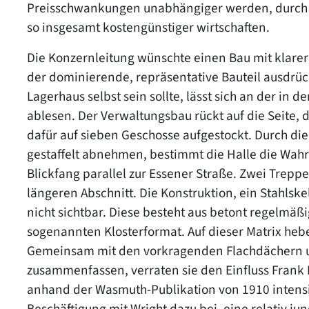
Preisschwankungen unabhängiger werden, durch 
so insgesamt kostengünstiger wirtschaften.
Die Konzernleitung wünschte einen Bau mit klare
der dominierende, repräsentative Bauteil ausdrü
Lagerhaus selbst sein sollte, lässt sich an der in
ablesen. Der Verwaltungsbau rückt auf die Seite, 
dafür auf sieben Geschosse aufgestockt. Durch di
gestaffelt abnehmen, bestimmt die Halle die W
Blickfang parallel zur Essener Straße. Zwei Trepp
längeren Abschnitt. Die Konstruktion, ein Stahlske
nicht sichtbar. Diese besteht aus betont regelmäß
sogenannten Klosterformat. Auf dieser Matrix hebe
Gemeinsam mit den vorkragenden Flachdächern u
zusammenfassen, verraten sie den Einfluss Frank 
anhand der Wasmuth-Publikation von 1910 intensiv
Beschäftigung mit Wright dazu bei, eine relativ j