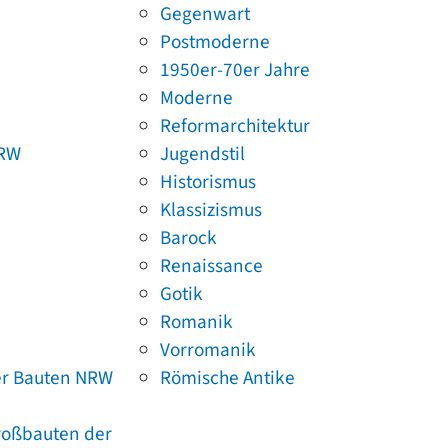
Gegenwart
Postmoderne
1950er-70er Jahre
Moderne
Reformarchitektur
NRW
Jugendstil
Historismus
Klassizismus
Barock
Renaissance
Gotik
Romanik
Vorromanik
er Bauten NRW
Römische Antike
Großbauten der