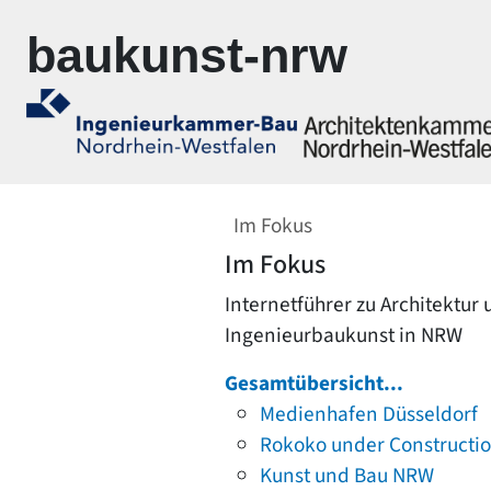
Zur Navigation springen
Zum Inhalt springen
baukunst-nrw
Im Fokus
Im Fokus
Internetführer zu Architektur
Ingenieurbaukunst in NRW
Gesamtübersicht...
Medienhafen Düsseldorf
Rokoko under Constructi
Kunst und Bau NRW