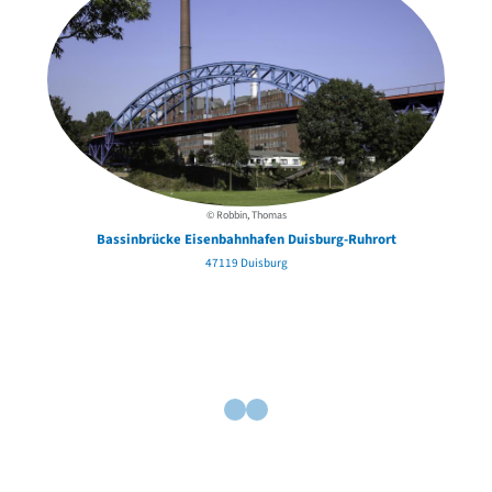
© Robbin, Thomas
Bassinbrücke Eisenbahnhafen Duisburg-Ruhrort
47119 Duisburg