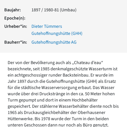
Romanik
Baujahr:
1897 / 1980-81 (Umbau)
Vorromanik
Römische Antike
Epoche(n):
Über uns
Urheber*in:
Dieter Tümmers
Gutehoffnungshütte (GHH)
Über baukunst-nrw
Fachbeirat
Bauherr*in:
Gutehoffnungshütte AG
Freunde & Förderer
Kontakt
Impressum
Der von der Bevölkerung auch als „Chateau d’eau“
Datenschutz
bezeichnete, seit 1985 denkmalgeschützte Wasserturm ist
Suchbegriff eingeben
ein achtgeschossiger runder Backsteinbau. Er wurde im
Jahr 1897 durch die Gutehoffnungshütte (GHH) als Ersatz
für die städtische Wasserversorgung erbaut. Das Wasser
wurde über drei Druckstränge in den ca. 50 Meter hohen
Turm gepumpt und dort in einem Hochbehälter
gespeichert. Der stählerne Wasserbehälter diente noch bis
1965 als Druckausgleichbehälter der Oberhausener
Hüttenwerke. Bis 1978 wurde der Turm in den beiden
unteren Geschossen dann nur noch als Büro genutzt.