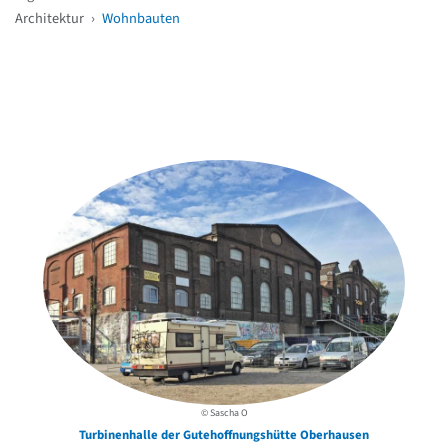
Architektur
›
Wohnbauten
Weitere Objekte
in der Nähe
© Sascha O
Turbinenhalle der Gutehoffnungshütte Oberhausen