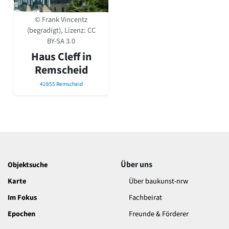
David Chipperfield
Harald Deilmann
© Frank Vincentz
Gottfried Böhm
(begradigt), Lizenz:
CC
Schneider von Esleben
BY-SA 3.0
Peter Behrens
Haus Cleff in
Auszeichnung vorbildlicher Bauten NRW 2020
Remscheid
Big Beautiful Buildings (Großbauten der Nachkriegszeit)
42855 Remscheid
Epochen
Gesamtübersicht...
Gegenwart
Postmoderne
1950er-70er Jahre
Moderne
Reformarchitektur
Über uns
Objektsuche
Jugendstil
Historismus
Karte
Über baukunst-nrw
Klassizismus
Im Fokus
Fachbeirat
Barock
Epochen
Freunde & Förderer
Renaissance
Gotik