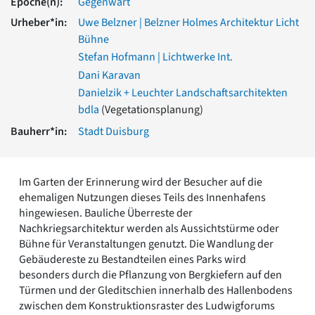
Epoche(n):
Gegenwart
Romanik
Urheber*in:
Uwe Belzner | Belzner Holmes Architektur Licht
Vorromanik
Bühne
Römische Antike
Stefan Hofmann | Lichtwerke Int.
Über uns
Dani Karavan
Über baukunst-nrw
Danielzik + Leuchter Landschaftsarchitekten
Fachbeirat
bdla
(Vegetationsplanung)
Freunde & Förderer
Kontakt
Bauherr*in:
Stadt Duisburg
Impressum
Datenschutz
Im Garten der Erinnerung wird der Besucher auf die
Suchbegriff eingeben
ehemaligen Nutzungen dieses Teils des Innenhafens
hingewiesen. Bauliche Überreste der
Nachkriegsarchitektur werden als Aussichtstürme oder
Bühne für Veranstaltungen genutzt. Die Wandlung der
Gebäudereste zu Bestandteilen eines Parks wird
besonders durch die Pflanzung von Bergkiefern auf den
Türmen und der Gleditschien innerhalb des Hallenbodens
zwischen dem Konstruktionsraster des Ludwigforums