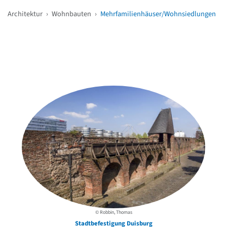
Architektur
›
Wohnbauten
›
Mehrfamilienhäuser/Wohnsiedlungen
Weitere Objekte
in der Nähe
© Robbin, Thomas
Stadtbefestigung Duisburg