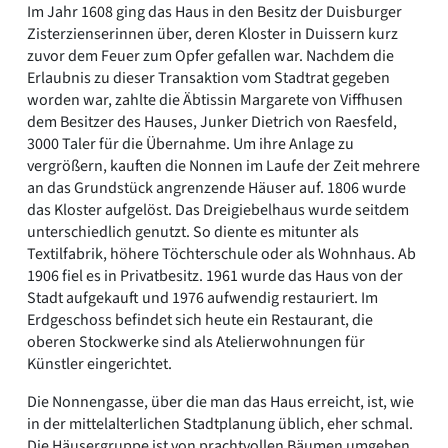
Im Jahr 1608 ging das Haus in den Besitz der Duisburger
Zisterzienserinnen über, deren Kloster in Duissern kurz
zuvor dem Feuer zum Opfer gefallen war. Nachdem die
Erlaubnis zu dieser Transaktion vom Stadtrat gegeben
worden war, zahlte die Äbtissin Margarete von Viffhusen
dem Besitzer des Hauses, Junker Dietrich von Raesfeld,
3000 Taler für die Übernahme. Um ihre Anlage zu
vergrößern, kauften die Nonnen im Laufe der Zeit mehrere
an das Grundstück angrenzende Häuser auf. 1806 wurde
das Kloster aufgelöst. Das Dreigiebelhaus wurde seitdem
unterschiedlich genutzt. So diente es mitunter als
Textilfabrik, höhere Töchterschule oder als Wohnhaus. Ab
1906 fiel es in Privatbesitz. 1961 wurde das Haus von der
Stadt aufgekauft und 1976 aufwendig restauriert. Im
Erdgeschoss befindet sich heute ein Restaurant, die
oberen Stockwerke sind als Atelierwohnungen für
Künstler eingerichtet.
Die Nonnengasse, über die man das Haus erreicht, ist, wie
in der mittelalterlichen Stadtplanung üblich, eher schmal.
Die Häusergruppe ist von prachtvollen Bäumen umgeben