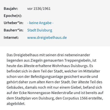
Romanik
Baujahr:
vor 1536/1961
Vorromanik
Römische Antike
Epoche(n):
Über uns
Urheber*in:
- keine Angabe -
Über baukunst-nrw
Bauherr*in:
Stadt Duisburg
Fachbeirat
Internet:
www.dreigiebelhaus.de
Freunde & Förderer
Kontakt
Impressum
Das Dreigiebelhaus mit seinen drei nebeneinander
Datenschutz
liegenden aus Ziegeln gemauerten Treppengiebeln, ist
Suchbegriff eingeben
heute das älteste erhaltene Wohnhaus Duisburgs. Es
befindet sich in dem Teil der Stadt, welcher im Mittelalter
schon von der Befestigungsanlage gesichert wurde und
gehört daher zum alten Kern der Stadt. Der älteste Teil des
Gebäudes, damals noch mit nur einem Giebel, befand sich
auf der Ecke Nonnengasse-Niederstraße und ist bereits auf
dem Stadtplan von Duisburg, den Corputius 1566 erstellte,
abgebildet.