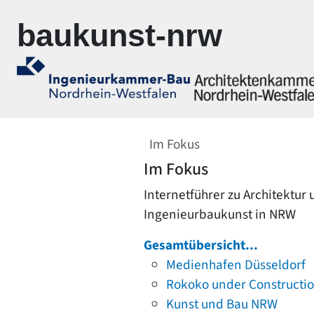
Zur Navigation springen
Zum Inhalt springen
baukunst-nrw
Im Fokus
Im Fokus
Internetführer zu Architektur
Ingenieurbaukunst in NRW
Gesamtübersicht...
Medienhafen Düsseldorf
Rokoko under Constructi
Kunst und Bau NRW