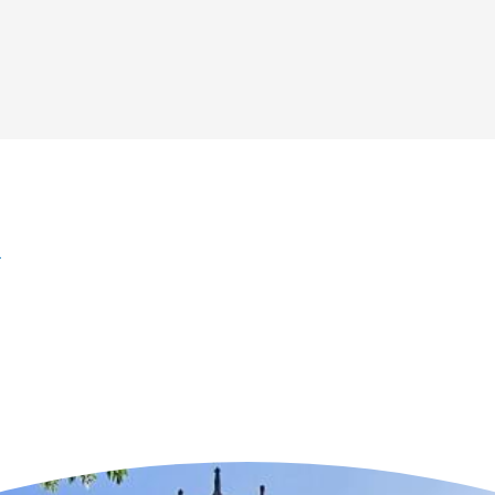
r
n der Nähe