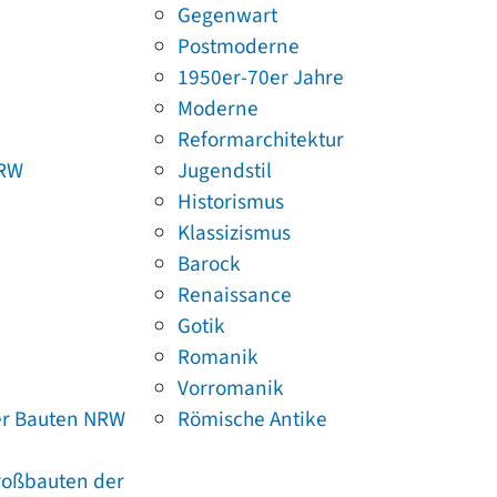
Gegenwart
Postmoderne
1950er-70er Jahre
Moderne
Reformarchitektur
NRW
Jugendstil
Historismus
Klassizismus
Barock
Renaissance
Gotik
Romanik
Vorromanik
er Bauten NRW
Römische Antike
Großbauten der