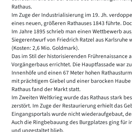
Rathaus.
Im Zuge der Industrialisierung im 19. Jh. verdopp
eines neuen, größeren Rathauses 1843 führte. Do
Im Jahre 1895 schrieb man einen Wettbewerb aus,
Siegerentwurf von Friedrich Ratzel aus Karlsruhe 
(Kosten: 2,6 Mio. Goldmark).
Das im Stil der historisierenden Frührenaissance
Vorgängerbaus errichtet. Die Hauptfassade war z
Innenhöfe und einen 67 Meter hohen Rathausturm.
mit prächtigem Giebel und einer barocken Haube
Rathaus fand der Markt statt.
Im Zweiten Weltkrieg wurde das Rathaus stark be
zerstört. Im Zuge der Restaurierung erhielt das G
Eingangsportals wurde nicht wiederaufgebaut, der
Auch die Ringbebauung des Burgplatzes ging für im
und ungestaltet blieb.