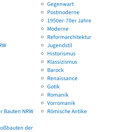
Gegenwart
Postmoderne
1950er-70er Jahre
Moderne
Reformarchitektur
NRW
Jugendstil
Historismus
Klassizismus
Barock
Renaissance
Gotik
Romanik
Vorromanik
er Bauten NRW
Römische Antike
Großbauten der