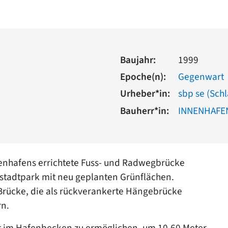
Baujahr:
1999
Epoche(n):
Gegenwart
Urheber*in:
sbp se (Sch
Bauherr*in:
INNENHAFEN
enhafens errichtete Fuss- und Radwegbrücke
stadtpark mit neu geplanten Grünflächen.
Brücke, die als rückverankerte Hängebrücke
rn.
hrt im Hafenbecken zu ermöglichen, um 10,60 Meter