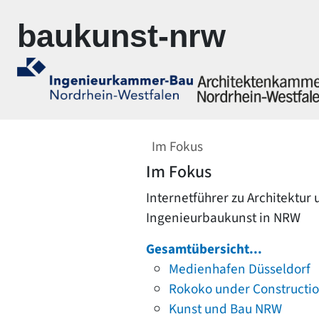
Zur Navigation springen
Zum Inhalt springen
baukunst-nrw
Im Fokus
Im Fokus
Internetführer zu Architektur
Ingenieurbaukunst in NRW
Gesamtübersicht...
Medienhafen Düsseldorf
Rokoko under Constructi
Kunst und Bau NRW