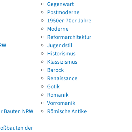
Gegenwart
Postmoderne
1950er-70er Jahre
Moderne
Reformarchitektur
NRW
Jugendstil
Historismus
Klassizismus
Barock
Renaissance
Gotik
Romanik
Vorromanik
er Bauten NRW
Römische Antike
Großbauten der