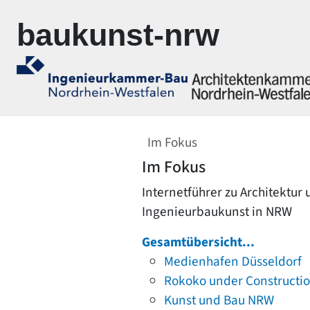
Zur Navigation springen
Zum Inhalt springen
baukunst-nrw
Im Fokus
Im Fokus
Internetführer zu Architektur
Ingenieurbaukunst in NRW
Gesamtübersicht...
Medienhafen Düsseldorf
Rokoko under Constructi
Kunst und Bau NRW