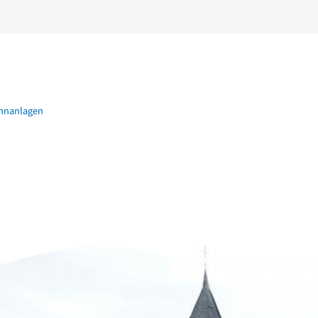
hnanlagen
n der Nähe