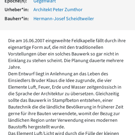
Epoche(n):
Gegenwart
Romanik
Urheber*in:
Architekt Peter Zumthor
Vorromanik
Römische Antike
Bauherr*in:
Hermann-Josef Scheidtweiler
Über uns
Über baukunst-nrw
Die am 16.06.2007 eingeweihte Feldkapelle fällt durch ihre
Fachbeirat
eigenartige Form auf, die mit den traditionellen
Freunde & Förderer
Vorstellungen über ein solches Bauwerk so gar nicht in
Kontakt
Einklang zu stehen scheint. Die Planung dauerte mehrere
Impressum
Jahre.
Datenschutz
Dem Entwurf liegt in Anlehnung an das Leben des
Suchbegriff eingeben
Einsiedlers Bruder Klaus die Idee zugrunde, die vier
Elemente Luft, Feuer, Erde und Wasser zeitgenössisch in
die Sprache der Architektur zu übersetzen. Gleichzeitig
sollte das Bauwerk in Stampfbeton entstehen, einer
Bautechnik die die ländliche Bevölkerung in früherer Zeit
gerne für ihre Bauten verwendete, womit der Bezug zur
ländlichen Region unter Verwendung eines modernen
Baustoffs hergestellt wurde.
Das Element Luft/Licht wird durch die Fülle der kleinen