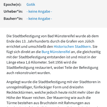
Romanik
Epoche(n):
Gotik
Vorromanik
Urheber*in:
- keine Angabe -
Römische Antike
Bauherr*in:
- keine Angabe -
Über uns
Über baukunst-nrw
Fachbeirat
Die Stadtbefestigung von Bad Münstereifel wurde ab dem
Freunde & Förderer
Ende des 13. Jahrhunderts durch die Grafen von Jülich
Kontakt
errichtet und umschließt den
Historischen Stadtkern
. Sie
Impressum
fügt sich direkt an die
Burg Münstereifel
an, die gleichzeitig
Datenschutz
mit der Stadtbefestigung entstanden ist und misst in der
Länge etwa 1,6 Kilometer. Seit 1956 wird die
Suchbegriff eingeben
Stadtbefestigung restauriert, wobei Teile der Befestigung
auch rekonstruiert wurden.
Angelegt wurde die Stadtbefestigung mit vier Stadttoren in
unregelmäßiger, fünfeckiger Form und dreizehn
Recktecktürmen, welche jedoch heute nicht mehr über die
Höhe der Mauer reichen. Der Mauerring wie auch die
Türme bestehen aus Bruchstein mit Rahmungen aus