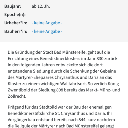
Romanik
Baujahr:
ab 12. Jh.
Vorromanik
Epoche(n):
Römische Antike
Urheber*in:
- keine Angabe -
Über uns
Bauherr*in:
- keine Angabe -
Über baukunst-nrw
Fachbeirat
Freunde & Förderer
Die Gründung der Stadt Bad Münstereifel geht auf die
Kontakt
Errichtung eines Benediktinerklosters im Jahr 830 zurück.
Impressum
In den folgenden Jahren entwickelte sich die dort
Datenschutz
entstandene Siedlung durch die Schenkung der Gebeine
Suchbegriff eingeben
des Märtyrer-Ehepaares Chrysanthus und Daria an das
Kloster zu einem wichtigen Wallfahrtsort. So verlieh König
Zwentibold der Siedlung 898 bereits das Markt- Münz- und
Zollrecht.
Prägend für das Stadtbild war der Bau der ehemaligen
Benediktinerstiftskirche St. Chrysanthus und Daria. Ihr
Vorgängerbau entstand bereits nach 844, kurz nachdem
die Reliquie der Märtyrer nach Bad Münstereifel gelangt