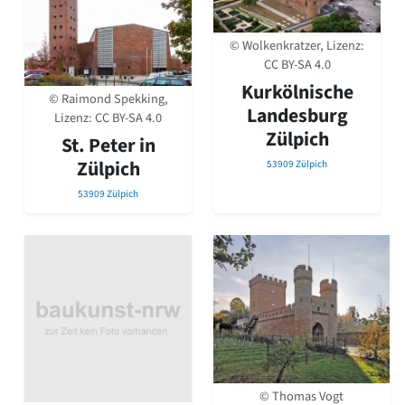
© Wolkenkratzer, Lizenz:
CC BY-SA 4.0
Kurkölnische
© Raimond Spekking,
Landesburg
Lizenz:
CC BY-SA 4.0
Zülpich
St. Peter in
Zülpich
53909 Zülpich
53909 Zülpich
© Thomas Vogt