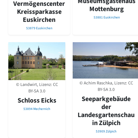
Museumsgästehaus
Vermögenscenter
Mottenburg
Kreissparkasse
53881 Euskirchen
Euskirchen
53879 Euskirchen
© Achim Raschka, Lizenz:
CC
© Landwirt, Lizenz:
CC
BY-SA 3.0
BY-SA 3.0
Seeparkgebäude
Schloss Eicks
der
53894 Mechernich
Landesgartenschau
in Zülpich
53909 Zülpich