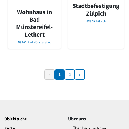
Stadtbefestigung
Wohnhaus in
Zülpich
Bad
53909 Zülpich
Münstereifel-
Lethert
53902 Bad Münstereifel
‹
1
2
›
Über uns
Objektsuche
Karte
Über baukunst-nrw