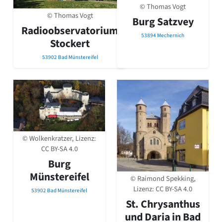
David Chipperfield
© Thomas Vogt
Harald Deilmann
© Thomas Vogt
Burg Satzvey
Gottfried Böhm
Radioobservatorium
Schneider von Esleben
53894 Mechernich
Stockert
Peter Behrens
Auszeichnung vorbildlicher Bauten NRW 2020
53902 Bad Münstereifel
Big Beautiful Buildings (Großbauten der Nachkriegszeit)
Epochen
Gesamtübersicht...
Gegenwart
Postmoderne
1950er-70er Jahre
© Wolkenkratzer, Lizenz:
Moderne
CC BY-SA 4.0
Reformarchitektur
Burg
Jugendstil
Münstereifel
Historismus
© Raimond Spekking,
Klassizismus
Lizenz:
CC BY-SA 4.0
53902 Bad Münstereifel
Barock
St. Chrysanthus
Renaissance
und Daria in Bad
Gotik