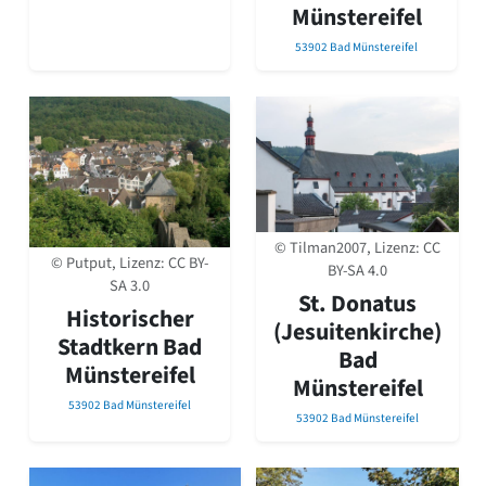
Münstereifel
Romanik
Vorromanik
53902 Bad Münstereifel
Römische Antike
Über uns
Über baukunst-nrw
Fachbeirat
Freunde & Förderer
Kontakt
Impressum
© Tilman2007, Lizenz:
CC
Datenschutz
© Putput, Lizenz:
CC BY-
BY-SA 4.0
SA 3.0
Suchbegriff eingeben
St. Donatus
Historischer
(Jesuitenkirche)
Stadtkern Bad
Bad
Münstereifel
Münstereifel
53902 Bad Münstereifel
53902 Bad Münstereifel