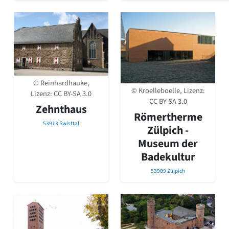
© Reinhardhauke,
© Kroelleboelle, Lizenz:
Lizenz:
CC BY-SA 3.0
CC BY-SA 3.0
Zehnthaus
Römertherme
53913 Swisttal
Zülpich -
Museum der
Badekultur
53909 Zülpich