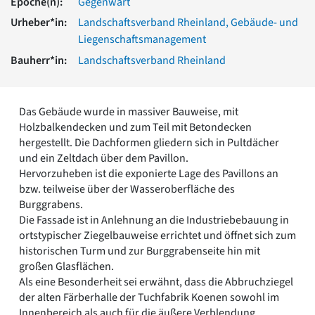
Epoche(n):
Gegenwart
Romanik
Urheber*in:
Landschaftsverband Rheinland, Gebäude- und
Vorromanik
Liegenschaftsmanagement
Römische Antike
Bauherr*in:
Landschaftsverband Rheinland
Über uns
Über baukunst-nrw
Fachbeirat
Das Gebäude wurde in massiver Bauweise, mit
Freunde & Förderer
Holzbalkendecken und zum Teil mit Betondecken
Kontakt
hergestellt. Die Dachformen gliedern sich in Pultdächer
Impressum
und ein Zeltdach über dem Pavillon.
Datenschutz
Hervorzuheben ist die exponierte Lage des Pavillons an
Suchbegriff eingeben
bzw. teilweise über der Wasseroberfläche des
Burggrabens.
Die Fassade ist in Anlehnung an die Industriebebauung in
ortstypischer Ziegelbauweise errichtet und öffnet sich zum
historischen Turm und zur Burggrabenseite hin mit
großen Glasflächen.
Als eine Besonderheit sei erwähnt, dass die Abbruchziegel
der alten Färberhalle der Tuchfabrik Koenen sowohl im
Innenbereich als auch für die äußere Verblendung