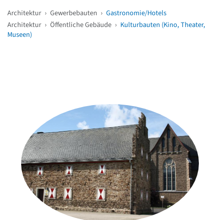
Architektur
›
Gewerbebauten
›
Gastronomie/Hotels
Architektur
›
Öffentliche Gebäude
›
Kulturbauten (Kino, Theater,
Museen)
Weitere Objekte
in der Nähe