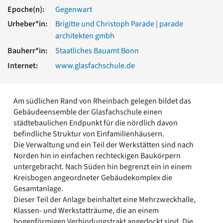
Romanik
Epoche(n):
Gegenwart
Vorromanik
Urheber*in:
Brigitte und Christoph Parade | parade
Römische Antike
architekten gmbh
Über uns
Bauherr*in:
Staatliches Bauamt Bonn
Über baukunst-nrw
Internet:
www.glasfachschule.de
Fachbeirat
Freunde & Förderer
Kontakt
Am südlichen Rand von Rheinbach gelegen bildet das
Impressum
Gebäudeensemble der Glasfachschule einen
Datenschutz
städtebaulichen Endpunkt für die nördlich davon
Suchbegriff eingeben
befindliche Struktur von Einfamilienhäusern.
Die Verwaltung und ein Teil der Werkstätten sind nach
Norden hin in einfachen rechteckigen Baukörpern
untergebracht. Nach Süden hin begrenzt ein in einem
Kreisbogen angeordneter Gebäudekomplex die
Gesamtanlage.
Dieser Teil der Anlage beinhaltet eine Mehrzweckhalle,
Klassen- und Werkstatträume, die an einem
bogenförmigen Verbindungstrakt angedockt sind. Die