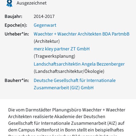
Ausgezeichnet
Romanik
Vorromanik
Baujahr:
2014-2017
Römische Antike
Epoche(n):
Gegenwart
Über uns
Urheber*in:
Waechter + Waechter Architekten BDA PartmbB
Über baukunst-nrw
(Architektur)
Fachbeirat
merz kley partner ZT GmbH
Freunde & Förderer
(Tragwerksplanung)
Kontakt
Impressum
Landschaftsarchitektin Angela Bezzenberger
Datenschutz
(Landschaftsarchitektur/Ökologie)
Suchbegriff eingeben
Bauherr*in:
Deutsche Gesellschaft für Interna­tionale
Zusammenarbeit (GIZ) GmbH
Die vom Darmstädter Planungsbüro Waechter + Waechter
Architekten realisierte Akademie der Deutschen
Gesellschaft für Internationale Zusammenarbeit (AIZ) auf
dem Campus Kottenforst in Bonn stellt ein beispielhaftes