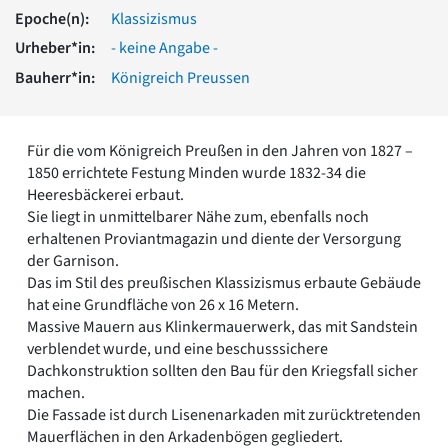
Romanik
Epoche(n):
Klassizismus
Vorromanik
Urheber*in:
- keine Angabe -
Römische Antike
Bauherr*in:
Königreich Preussen
Über uns
Über baukunst-nrw
Fachbeirat
Für die vom Königreich Preußen in den Jahren von 1827 –
Freunde & Förderer
1850 errichtete Festung Minden wurde 1832-34 die
Kontakt
Heeresbäckerei erbaut.
Impressum
Sie liegt in unmittelbarer Nähe zum, ebenfalls noch
Datenschutz
erhaltenen Proviantmagazin und diente der Versorgung
der Garnison.
Suchbegriff eingeben
Das im Stil des preußischen Klassizismus erbaute Gebäude
hat eine Grundfläche von 26 x 16 Metern.
Massive Mauern aus Klinkermauerwerk, das mit Sandstein
verblendet wurde, und eine beschusssichere
Dachkonstruktion sollten den Bau für den Kriegsfall sicher
machen.
Die Fassade ist durch Lisenenarkaden mit zurücktretenden
Mauerflächen in den Arkadenbögen gegliedert.