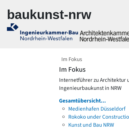
Zur Navigation springen
Zum Inhalt springen
baukunst-nrw
Im Fokus
Im Fokus
Internetführer zu Architektur
Ingenieurbaukunst in NRW
Gesamtübersicht...
Medienhafen Düsseldorf
Rokoko under Constructi
Kunst und Bau NRW