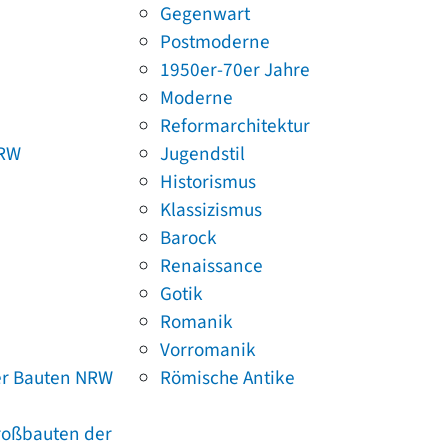
Gegenwart
Postmoderne
1950er-70er Jahre
Moderne
Reformarchitektur
NRW
Jugendstil
Historismus
Klassizismus
Barock
Renaissance
Gotik
Romanik
Vorromanik
er Bauten NRW
Römische Antike
Großbauten der