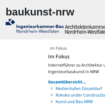
Zur Navigation springen
Zum Inhalt springen
baukunst-nrw
Im Fokus
Im Fokus
Internetführer zu Architektur
Ingenieurbaukunst in NRW
Gesamtübersicht...
Medienhafen Düsseldorf
Rokoko under Constructi
Kunst und Bau NRW