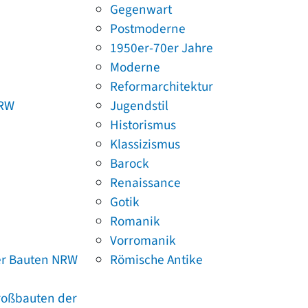
Gegenwart
Postmoderne
1950er-70er Jahre
Moderne
Reformarchitektur
NRW
Jugendstil
Historismus
Klassizismus
Barock
Renaissance
Gotik
Romanik
Vorromanik
er Bauten NRW
Römische Antike
Großbauten der