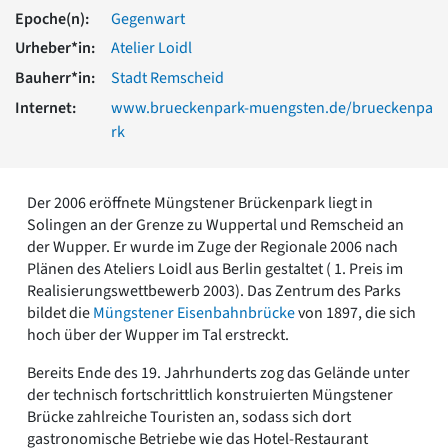
Romanik
Epoche(n):
Gegenwart
Vorromanik
Urheber*in:
Atelier Loidl
Römische Antike
Bauherr*in:
Stadt Remscheid
Über uns
Internet:
www.brueckenpark-muengsten.de/brueckenpa
Über baukunst-nrw
rk
Fachbeirat
Freunde & Förderer
Kontakt
Der 2006 eröffnete Müngstener Brückenpark liegt in
Impressum
Solingen an der Grenze zu Wuppertal und Remscheid an
Datenschutz
der Wupper. Er wurde im Zuge der Regionale 2006 nach
Suchbegriff eingeben
Plänen des Ateliers Loidl aus Berlin gestaltet ( 1. Preis im
Realisierungswettbewerb 2003). Das Zentrum des Parks
bildet die
Müngstener Eisenbahnbrücke
von 1897, die sich
hoch über der Wupper im Tal erstreckt.
Bereits Ende des 19. Jahrhunderts zog das Gelände unter
der technisch fortschrittlich konstruierten Müngstener
Brücke zahlreiche Touristen an, sodass sich dort
gastronomische Betriebe wie das Hotel-Restaurant