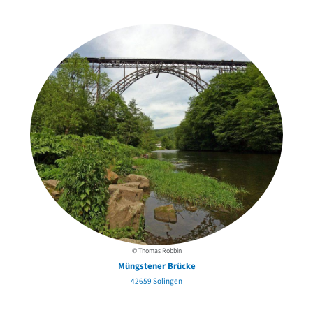
in der Nähe
© Thomas Robbin
Müngstener Brücke
42659 Solingen