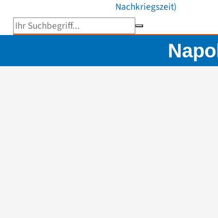
Nachkriegszeit)
Suchbegriff eingeben
Napo