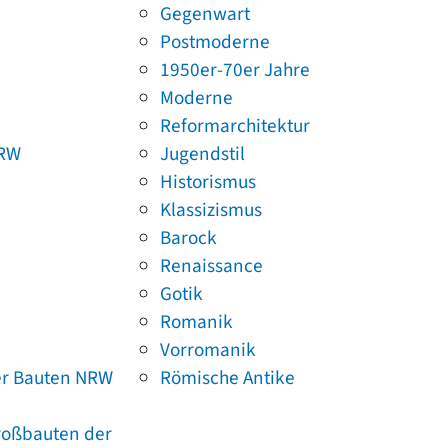
Gegenwart
Postmoderne
1950er-70er Jahre
Moderne
Reformarchitektur
NRW
Jugendstil
Historismus
Klassizismus
Barock
Renaissance
Gotik
Romanik
Vorromanik
er Bauten NRW
Römische Antike
Großbauten der