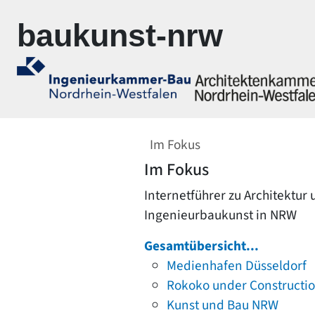
Zur Navigation springen
Zum Inhalt springen
baukunst-nrw
Im Fokus
Im Fokus
Internetführer zu Architektur
Ingenieurbaukunst in NRW
Gesamtübersicht...
Medienhafen Düsseldorf
Rokoko under Constructi
Kunst und Bau NRW