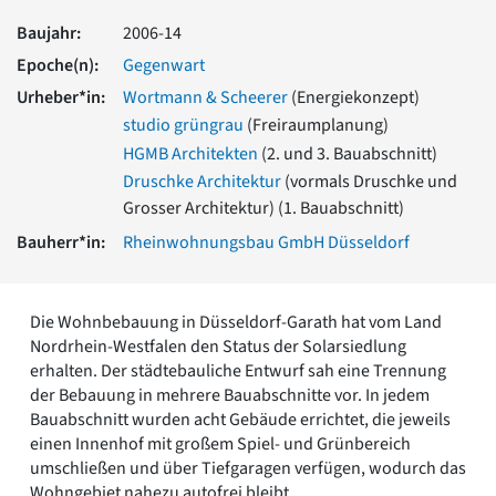
Romanik
Baujahr:
2006-14
Vorromanik
Epoche(n):
Gegenwart
Römische Antike
Urheber*in:
Wortmann & Scheerer
(Energiekonzept)
Über uns
studio grüngrau
(Freiraumplanung)
Über baukunst-nrw
HGMB Architekten
(2. und 3. Bauabschnitt)
Fachbeirat
Freunde & Förderer
Druschke Architektur
(vormals Druschke und
Kontakt
Grosser Architektur) (1. Bauabschnitt)
Impressum
Bauherr*in:
Rheinwohnungsbau GmbH Düsseldorf
Datenschutz
Suchbegriff eingeben
Die Wohnbebauung in Düsseldorf-Garath hat vom Land
Nordrhein-Westfalen den Status der Solarsiedlung
erhalten. Der städtebauliche Entwurf sah eine Trennung
der Bebauung in mehrere Bauabschnitte vor. In jedem
Bauabschnitt wurden acht Gebäude errichtet, die jeweils
einen Innenhof mit großem Spiel- und Grünbereich
umschließen und über Tiefgaragen verfügen, wodurch das
Wohngebiet nahezu autofrei bleibt.