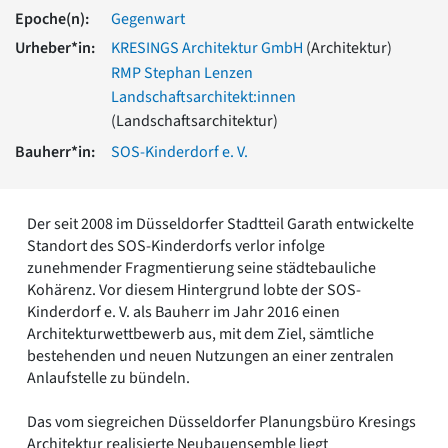
Romanik
Epoche(n):
Gegenwart
Vorromanik
Urheber*in:
KRESINGS Architektur GmbH
(Architektur)
Römische Antike
RMP Stephan Lenzen
Über uns
Landschaftsarchitekt:innen
Über baukunst-nrw
(Landschaftsarchitektur)
Fachbeirat
Bauherr*in:
SOS-Kinderdorf e. V.
Freunde & Förderer
Kontakt
Impressum
Der seit 2008 im Düsseldorfer Stadtteil Garath entwickelte
Datenschutz
Standort des SOS-Kinderdorfs verlor infolge
Suchbegriff eingeben
zunehmender Fragmentierung seine städtebauliche
Kohärenz. Vor diesem Hintergrund lobte der SOS-
Kinderdorf e. V. als Bauherr im Jahr 2016 einen
Architekturwettbewerb aus, mit dem Ziel, sämtliche
bestehenden und neuen Nutzungen an einer zentralen
Anlaufstelle zu bündeln.
Das vom siegreichen Düsseldorfer Planungsbüro Kresings
Architektur realisierte Neubauensemble liegt