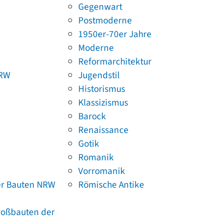
Gegenwart
Postmoderne
1950er-70er Jahre
Moderne
Reformarchitektur
NRW
Jugendstil
Historismus
Klassizismus
Barock
Renaissance
Gotik
Romanik
Vorromanik
er Bauten NRW
Römische Antike
Großbauten der