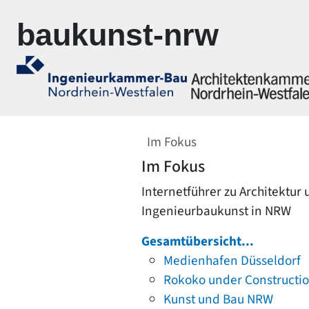
Zur Navigation springen
Zum Inhalt springen
baukunst-nrw
Im Fokus
Im Fokus
Internetführer zu Architektur
Ingenieurbaukunst in NRW
Gesamtübersicht...
Medienhafen Düsseldorf
Rokoko under Constructi
Kunst und Bau NRW