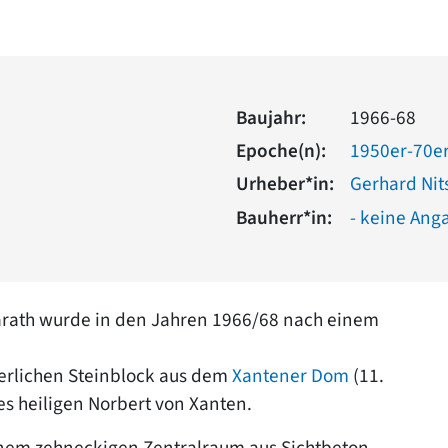
Baujahr:
1966-68
Epoche(n):
1950er-70er
Urheber*in:
Gerhard Nit
Bauherr*in:
- keine Ang
-Garath wurde in den Jahren 1966/68 nach einem
terlichen Steinblock aus dem
Xantener Dom
(11.
es heiligen Norbert von Xanten.
einem zehneckigen Zentralraum aus Sichtbeton