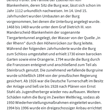
Blankenheim, deren Sitz die Burg war, lässt sich schon im
Jahr 1112 urkundlich nachweisen. Im 14. Und 15.
Jahrhundert wurden Umbauten an der Burg
vorgenommen, bei denen die Unterburg angelegt wurde.
1468 bis 1469 wurde unter dem Graf Dietrich III. von
Manderscheid-Blankenheim der sogenannte
Tiergartentunnel angelegt, der Wasser von der Quelle „In
der Rhenn“ durch den Höhenrücken zur Burg leitete.
Während der folgenden Jahrhunderte wurde die Burg
zum Schloss umgestaltet und erhielt 1730 einen barocken
Garten sowie eine Orangerie. 1794 wurde die Burg durch
die Franzosen enteignet und anschließend zum Teil als
Steinbruch genutzt. Die zunehmend verfallende Burgruine
wurde schließlich 1894 von der preußischen Regierung
gesichert. Ab 1926 war die Deutsche Turnerschaft im Besitz
der Anlage und ließ sie bis 1928 nach Plänen von Ernst
Stahl als Jugendherberge wieder neu aufbauen. Weitere
Schäden nahm die Burg im Zweiten Weltkrieg, sodass ab
1950 Wiederherstellungsmaßnahmen eingeleitet wurden.
1994 bis 1996 wurde ein dreigeschossiger Anbau errichtet