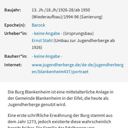
Romanik
Baujahr:
13. Jh./18.Jh/1926-28/ab 1950
Vorromanik
(Wiederaufbau)/1994-96 (Sanierung)
Römische Antike
Epoche(n):
Barock
Über uns
Urheber*in:
- keine Angabe -
(Ursprungsbau)
Über baukunst-nrw
Fachbeirat
Ernst Stahl
(Umbau zur Jugendherberge ab
Freunde & Förderer
1926)
Kontakt
Bauherr*in:
- keine Angabe -
Impressum
Internet:
www.jugendherberge.de/de-de/jugendherberg
Datenschutz
en/blankenheim437/portraet
Suchbegriff eingeben
Die Burg Blankenheim ist eine mittelalterliche Anlage in
der Gemeinde Blankenheim in der Eifel, die heute als
Jugendherberge genutzt wird.
Eine erste schriftliche Erwähnung der Burg stammt aus
dem Jahr 1273, jedoch existierte diese wahrscheinlich
bereits früher. Die Familie der Edelherren von