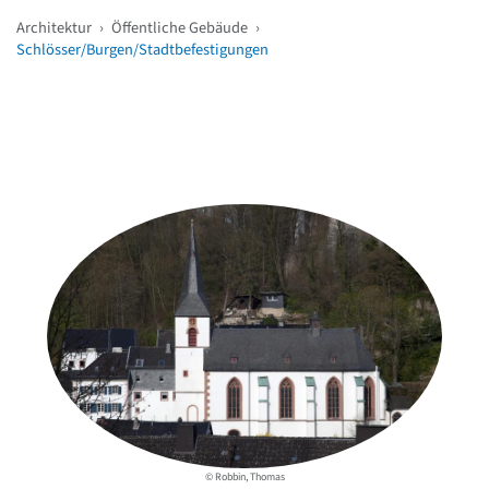
Architektur
›
Öffentliche Gebäude
›
Schlösser/Burgen/Stadtbefestigungen
Weitere Objekte
in der Nähe
© Robbin, Thomas