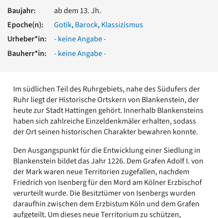
Romanik
Baujahr:
ab dem 13. Jh.
Vorromanik
Epoche(n):
Gotik
,
Barock
,
Klassizismus
Römische Antike
Urheber*in:
- keine Angabe -
Über uns
Bauherr*in:
- keine Angabe -
Über baukunst-nrw
Fachbeirat
Freunde & Förderer
Im südlichen Teil des Ruhrgebiets, nahe des Südufers der
Kontakt
Ruhr liegt der Historische Ortskern von Blankenstein, der
Impressum
heute zur Stadt Hattingen gehört. Innerhalb Blankensteins
Datenschutz
haben sich zahlreiche Einzeldenkmäler erhalten, sodass
Suchbegriff eingeben
der Ort seinen historischen Charakter bewahren konnte.
Den Ausgangspunkt für die Entwicklung einer Siedlung in
Blankenstein bildet das Jahr 1226. Dem Grafen Adolf I. von
der Mark waren neue Territorien zugefallen, nachdem
Friedrich von Isenberg für den Mord am Kölner Erzbischof
verurteilt wurde. Die Besitztümer von Isenbergs wurden
daraufhin zwischen dem Erzbistum Köln und dem Grafen
aufgeteilt. Um dieses neue Territorium zu schützen,