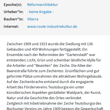
Romanik
Epoche(n):
Reformarchitektur
Vorromanik
Urheber*in:
- keine Angabe -
Römische Antike
Bauherr*in:
Viterra
Über uns
Internet:
www.route-industriekultur.de
Über baukunst-nrw
Fachbeirat
Freunde & Förderer
Zwischen 1909 und 1923 wurde die Siedlung mit 136
Kontakt
Gebäuden und 459 Wohnungen fertiggestellt. Ein
Impressum
Ensemble nach der Reformidee der "Gartenstadt" war
Datenschutz
entstanden; Licht, Grün und scheinbar ländliche Idylle für
Suchbegriff eingeben
die Arbeiter und "Beamten" der Zeche. Die Allee der
Baarestraße führte zum Zechentor. Grünflächen und gut
geformte Plätze umrahmen die attraktiven Wohngebäude.
Auf der Zechenbrache entstand durch die engagierte
Arbeit des Fördervereins Teutoburgia ein unter
künstlerischen Aspekten gestalteter Waldpark, der Kunst,
Natur und die Geschichte des Ortes verbindet
Zeitgleich mit Inbetriebnahme der Zeche Teutoburgia des
Bochumer Vereins im Jahre 1909 begann die Gewerkschaft