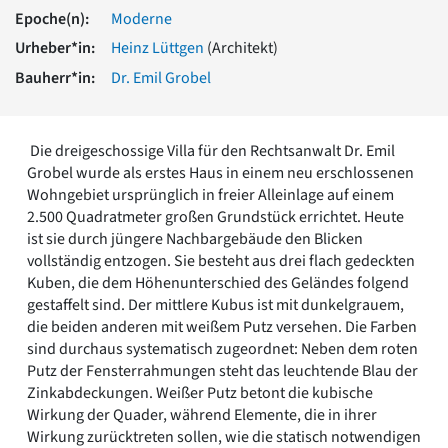
Romanik
Epoche(n):
Moderne
Vorromanik
Urheber*in:
Heinz Lüttgen
(Architekt)
Römische Antike
Bauherr*in:
Dr. Emil Grobel
Über uns
Über baukunst-nrw
Fachbeirat
Die dreigeschossige Villa für den Rechtsanwalt Dr. Emil
Freunde & Förderer
Grobel wurde als erstes Haus in einem neu erschlossenen
Kontakt
Wohngebiet ursprünglich in freier Alleinlage auf einem
Impressum
2.500 Quadratmeter großen Grundstück errichtet. Heute
Datenschutz
ist sie durch jüngere Nachbargebäude den Blicken
vollständig entzogen. Sie besteht aus drei flach gedeckten
Suchbegriff eingeben
Kuben, die dem Höhenunterschied des Geländes folgend
gestaffelt sind. Der mittlere Kubus ist mit dunkelgrauem,
die beiden anderen mit weißem Putz versehen. Die Farben
sind durchaus systematisch zugeordnet: Neben dem roten
Putz der Fensterrahmungen steht das leuchtende Blau der
Zinkabdeckungen. Weißer Putz betont die kubische
Wirkung der Quader, während Elemente, die in ihrer
Wirkung zurücktreten sollen, wie die statisch notwendigen