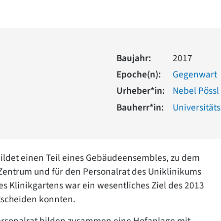
Baujahr:
2017
Epoche(n):
Gegenwart
Urheber*in:
Nebel Pössl
Bauherr*in:
Universität
bildet einen Teil eines Gebäudeensembles, zu dem
 Zentrum und für den Personalrat des Uniklinikums
s Klinikgartens war ein wesentliches Ziel des 2013
tscheiden konnten.
ersonalrat bilden zusammen eine Hofanlage mit