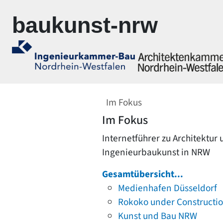
Zur Navigation springen
Zum Inhalt springen
baukunst-nrw
Im Fokus
Im Fokus
Internetführer zu Architektur
Ingenieurbaukunst in NRW
Gesamtübersicht...
Medienhafen Düsseldorf
Rokoko under Constructi
Kunst und Bau NRW