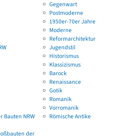
Gegenwart
Postmoderne
1950er-70er Jahre
Moderne
Reformarchitektur
NRW
Jugendstil
Historismus
Klassizismus
Barock
Renaissance
Gotik
Romanik
Vorromanik
er Bauten NRW
Römische Antike
Großbauten der