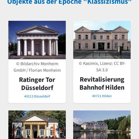
Objekte aus der Epoche "Klassizismus"
© Kasimix, Lizenz:
CC BY-
© Bildarchiv Monheim
SA 3.0
GmbH / Florian Monheim
Revitalisierung
Ratinger Tor
Bahnhof Hilden
Düsseldorf
40721 Hilden
40213 Düsseldorf