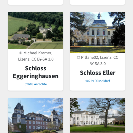
© Michael Kramer,
© Pitlane02, Lizenz:
CC
Lizenz:
CC BY-SA 3.0
BY-SA 3.0
Schloss
Schloss Eller
Eggeringhausen
40229 Düsseldorf
59609 Anröchte