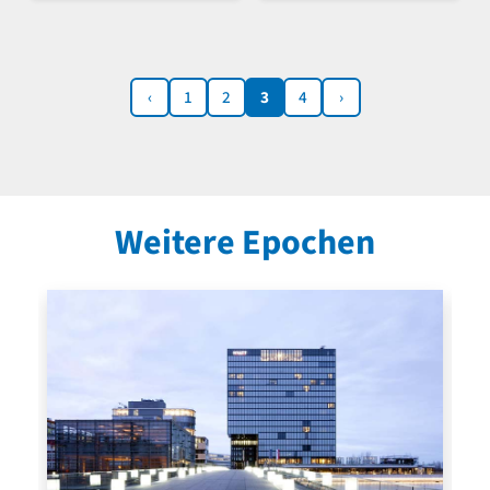
‹
1
2
3
4
›
Weitere Epochen