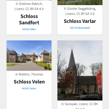
© Dietmar Rabich,
© Günter Seggebäing,
Lizenz:
CC BY-SA 4.0
Lizenz:
CC BY-SA 3.0
Schloss
Schloss Varlar
Sandfort
48720 Rosendahl
59399 Olfen
© Robbin, Thomas
Schloss Velen
46342 Velen
© Sonojak, Lizenz:
CC BY-