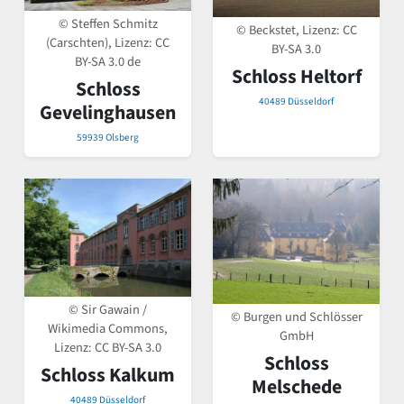
© Steffen Schmitz
© Beckstet, Lizenz:
CC
(Carschten), Lizenz:
CC
BY-SA 3.0
BY-SA 3.0 de
Schloss Heltorf
Schloss
40489 Düsseldorf
Gevelinghausen
59939 Olsberg
© Sir Gawain /
© Burgen und Schlösser
Wikimedia Commons,
GmbH
Lizenz:
CC BY-SA 3.0
Schloss
Schloss Kalkum
Melschede
40489 Düsseldorf