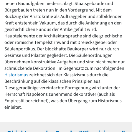
neuen Bauaufgaben niederschlägt: Staatsgebäude und
Romanik
Bürgerbauten treten nun in den Vordergrund. Mit dem
Vorromanik
Rückzug der Aristokratie als Auftraggeber und stilbildender
Römische Antike
Kraft entsteht ein Vakuum, das durch die Anlehnung an den
Über uns
geschichtlichen Fundus der Antike gefüllt wird.
Über baukunst-nrw
Hauptelemente der Architektursprache sind die griechische
Fachbeirat
oder römische Tempelstirnwand mit Dreiecksgiebel oder
Freunde & Förderer
Säulenportikus. Der blockhafte Baukörper wird nur durch
Kontakt
Gesimse und Pilaster gegliedert. Die Säulenordnungen
Impressum
übernehmen konstruktive Aufgaben und sind nicht mehr nur
Datenschutz
schmückende Dekoration. Im Gegensatz zum nachfolgenden
Historismus
zeichnet sich der Klassizismus durch die
Suchbegriff eingeben
Beschränkung auf die klassischen Prinzipien aus.
Diese geradlinige vereinfachte Formgebung wird unter der
Herrschaft Napoleons zunehmend dekorativer (auch als
Empirestil bezeichnet), was den Übergang zum Historismus
einleitet.