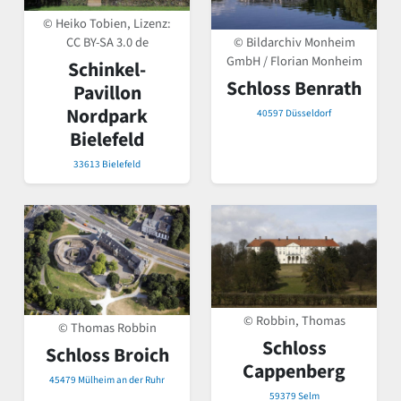
© Heiko Tobien, Lizenz:
CC BY-SA 3.0 de
© Bildarchiv Monheim
GmbH / Florian Monheim
Schinkel-
Schloss Benrath
Pavillon
Nordpark
40597 Düsseldorf
Bielefeld
33613 Bielefeld
© Robbin, Thomas
© Thomas Robbin
Schloss
Schloss Broich
Cappenberg
45479 Mülheim an der Ruhr
59379 Selm