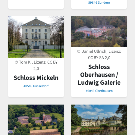
59846 Sundern
© Daniel Ullrich, Lizenz:
CC BY SA 2,0
© Tom K., Lizenz:
CC BY
Schloss
2,0
Oberhausen /
Schloss Mickeln
Ludwig Galerie
40589 Düsseldorf
46049 Oberhausen