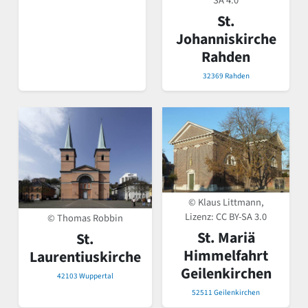
SA 4.0
St.
Johanniskirche
Rahden
32369 Rahden
© Klaus Littmann,
Lizenz:
CC BY-SA 3.0
© Thomas Robbin
St. Mariä
St.
Himmelfahrt
Laurentiuskirche
Geilenkirchen
42103 Wuppertal
52511 Geilenkirchen