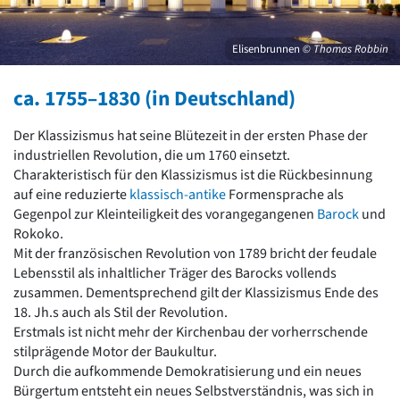
David Chipperfield
Harald Deilmann
Gottfried Böhm
Elisenbrunnen
© Thomas Robbin
Schneider von Esleben
Peter Behrens
ca. 1755–1830 (in Deutschland)
Auszeichnung vorbildlicher Bauten NRW 2020
Big Beautiful Buildings (Großbauten der Nachkriegszeit)
Der Klassizismus hat seine Blütezeit in der ersten Phase der
Epochen
industriellen Revolution, die um 1760 einsetzt.
Charakteristisch für den Klassizismus ist die Rückbesinnung
Gesamtübersicht...
auf eine reduzierte
klassisch-antike
Formensprache als
Gegenwart
Gegenpol zur Kleinteiligkeit des vorangegangenen
Barock
und
Postmoderne
Rokoko.
1950er-70er Jahre
Mit der französischen Revolution von 1789 bricht der feudale
Moderne
Lebensstil als inhaltlicher Träger des Barocks vollends
Reformarchitektur
zusammen. Dementsprechend gilt der Klassizismus Ende des
Jugendstil
18. Jh.s auch als Stil der Revolution.
Historismus
Erstmals ist nicht mehr der Kirchenbau der vorherrschende
Klassizismus
stilprägende Motor der Baukultur.
Barock
Durch die aufkommende Demokratisierung und ein neues
Renaissance
Bürgertum entsteht ein neues Selbstverständnis, was sich in
Gotik