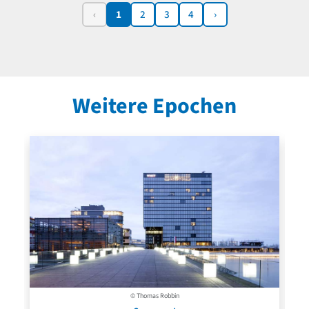
‹
1
2
3
4
›
Weitere Epochen
© Thomas Robbin