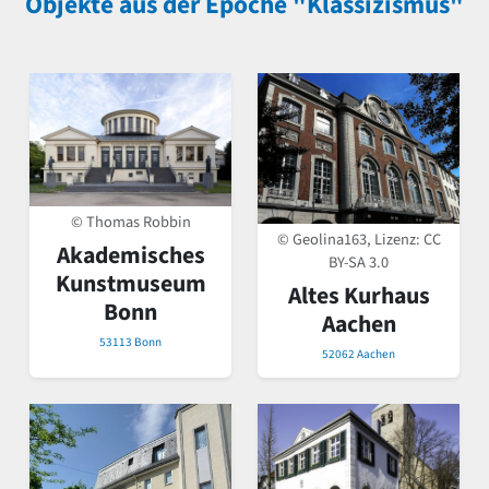
Objekte aus der Epoche "Klassizismus"
© Thomas Robbin
© Geolina163, Lizenz:
CC
Akademisches
BY-SA 3.0
Kunstmuseum
Altes Kurhaus
Bonn
Aachen
53113 Bonn
52062 Aachen