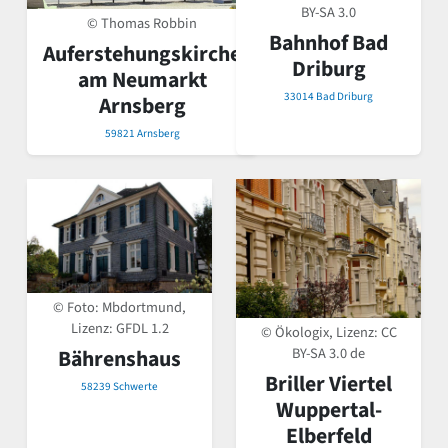
BY-SA 3.0
© Thomas Robbin
Bahnhof Bad
Auferstehungskirche
Driburg
am Neumarkt
33014 Bad Driburg
Arnsberg
59821 Arnsberg
© Foto: Mbdortmund,
Lizenz: GFDL 1.2
© Ökologix, Lizenz:
CC
BY-SA 3.0 de
Bährenshaus
Briller Viertel
58239 Schwerte
Wuppertal-
Elberfeld