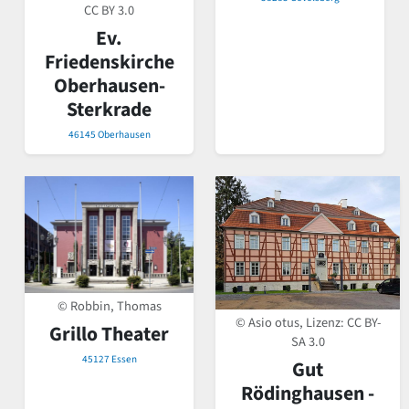
CC BY 3.0
Ev.
Friedenskirche
Oberhausen-
Sterkrade
46145 Oberhausen
© Robbin, Thomas
© Asio otus, Lizenz:
CC BY-
Grillo Theater
SA 3.0
45127 Essen
Gut
Rödinghausen -