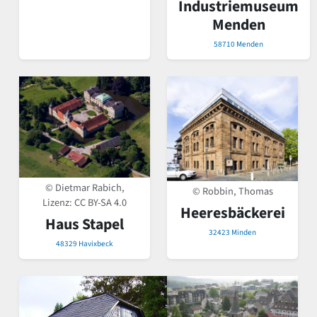
Industriemuseum
Menden
58710 Menden
© Dietmar Rabich,
© Robbin, Thomas
Lizenz:
CC BY-SA 4.0
Heeresbäckerei
Haus Stapel
32423 Minden
48329 Havixbeck