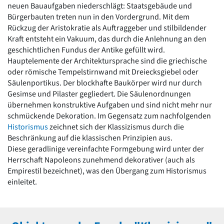
neuen Bauaufgaben niederschlägt: Staatsgebäude und
Romanik
Bürgerbauten treten nun in den Vordergrund. Mit dem
Vorromanik
Rückzug der Aristokratie als Auftraggeber und stilbildender
Römische Antike
Kraft entsteht ein Vakuum, das durch die Anlehnung an den
Über uns
geschichtlichen Fundus der Antike gefüllt wird.
Über baukunst-nrw
Hauptelemente der Architektursprache sind die griechische
Fachbeirat
oder römische Tempelstirnwand mit Dreiecksgiebel oder
Freunde & Förderer
Säulenportikus. Der blockhafte Baukörper wird nur durch
Kontakt
Gesimse und Pilaster gegliedert. Die Säulenordnungen
Impressum
übernehmen konstruktive Aufgaben und sind nicht mehr nur
Datenschutz
schmückende Dekoration. Im Gegensatz zum nachfolgenden
Historismus
zeichnet sich der Klassizismus durch die
Suchbegriff eingeben
Beschränkung auf die klassischen Prinzipien aus.
Diese geradlinige vereinfachte Formgebung wird unter der
Herrschaft Napoleons zunehmend dekorativer (auch als
Empirestil bezeichnet), was den Übergang zum Historismus
einleitet.