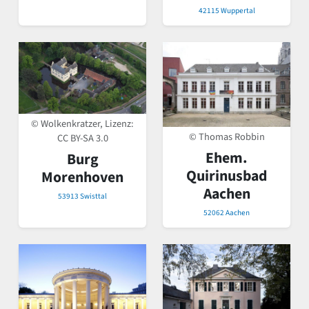
42115 Wuppertal
© Wolkenkratzer, Lizenz:
© Thomas Robbin
CC BY-SA 3.0
Ehem.
Burg
Quirinusbad
Morenhoven
Aachen
53913 Swisttal
52062 Aachen