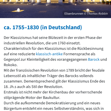
David Chipperfield
Harald Deilmann
Gottfried Böhm
Elisenbrunnen
© Thomas Robbin
Schneider von Esleben
Peter Behrens
ca. 1755–1830 (in Deutschland)
Auszeichnung vorbildlicher Bauten NRW 2020
Big Beautiful Buildings (Großbauten der Nachkriegszeit)
Der Klassizismus hat seine Blütezeit in der ersten Phase der
Epochen
industriellen Revolution, die um 1760 einsetzt.
Charakteristisch für den Klassizismus ist die Rückbesinnung
Gesamtübersicht...
auf eine reduzierte
klassisch-antike
Formensprache als
Gegenwart
Gegenpol zur Kleinteiligkeit des vorangegangenen
Barock
und
Postmoderne
Rokoko.
1950er-70er Jahre
Mit der französischen Revolution von 1789 bricht der feudale
Moderne
Lebensstil als inhaltlicher Träger des Barocks vollends
Reformarchitektur
zusammen. Dementsprechend gilt der Klassizismus Ende des
Jugendstil
18. Jh.s auch als Stil der Revolution.
Historismus
Erstmals ist nicht mehr der Kirchenbau der vorherrschende
Klassizismus
stilprägende Motor der Baukultur.
Barock
Durch die aufkommende Demokratisierung und ein neues
Renaissance
Bürgertum entsteht ein neues Selbstverständnis, was sich in
Gotik