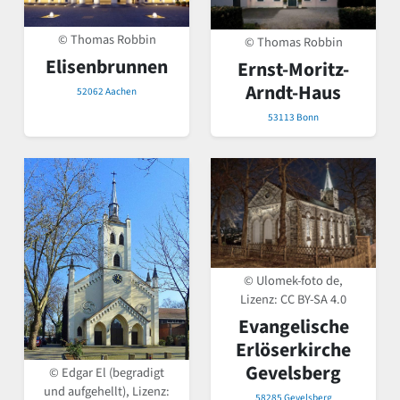
© Thomas Robbin
© Thomas Robbin
Elisenbrunnen
Ernst-Moritz-
Arndt-Haus
52062 Aachen
53113 Bonn
© Ulomek-foto de,
Lizenz:
CC BY-SA 4.0
Evangelische
Erlöserkirche
Gevelsberg
© Edgar El (begradigt
und aufgehellt), Lizenz:
58285 Gevelsberg