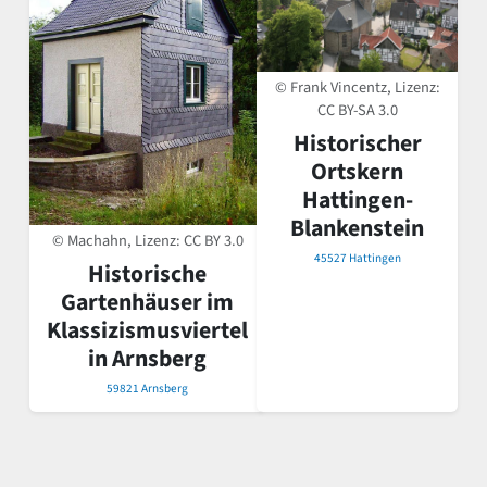
© Frank Vincentz, Lizenz:
CC BY-SA 3.0
Historischer
Ortskern
Hattingen-
Blankenstein
© Machahn, Lizenz:
CC BY 3.0
45527 Hattingen
Historische
Gartenhäuser im
Klassizismusviertel
in Arnsberg
59821 Arnsberg