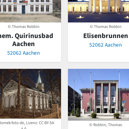
© Thomas Robbin
© Thomas Robbin
hem. Quirinusbad
Elisenbrunnen
Aachen
52062 Aachen
52062 Aachen
lomek-foto de, Lizenz:
CC BY-SA
© Robbin, Thomas
4.0