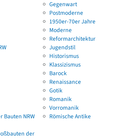
Gegenwart
Postmoderne
1950er-70er Jahre
Moderne
Reformarchitektur
NRW
Jugendstil
Historismus
Klassizismus
Barock
Renaissance
Gotik
Romanik
Vorromanik
er Bauten NRW
Römische Antike
Großbauten der