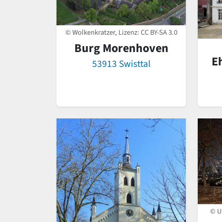
© Wolkenkratzer, Lizenz:
CC BY-SA 3.0
Burg Morenhoven
E
53913 Swisttal
© U