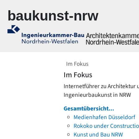
Zur Navigation springen
Zum Inhalt springen
baukunst-nrw
Im Fokus
Im Fokus
Internetführer zu Architektur
Ingenieurbaukunst in NRW
Gesamtübersicht...
Medienhafen Düsseldorf
Rokoko under Constructi
Kunst und Bau NRW