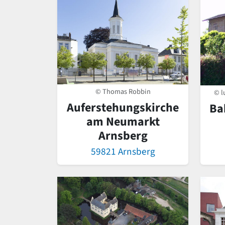
© Thomas Robbin
© l
Auferstehungskirche
Ba
am Neumarkt
Arnsberg
59821 Arnsberg