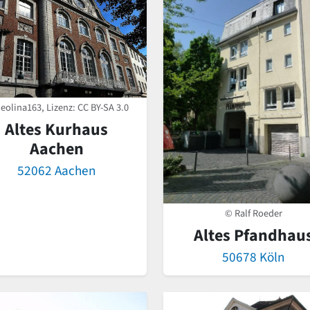
eolina163, Lizenz:
CC BY-SA 3.0
Altes Kurhaus
Aachen
52062 Aachen
© Ralf Roeder
Altes Pfandhau
50678 Köln