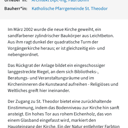
Romanik
Bauherr*in:
Katholische Pfarrgemeinde St. Theodor
Vorromanik
Römische Antike
Über uns
Im März 2002 wurde die neue Kirche geweiht, ein
Über baukunst-nrw
sandfarbener zylindrischer Baukörper aus Leichtbeton.
Fachbeirat
Aus ihm ragt dunkel der quadratische Turm der
Freunde & Förderer
Vorgängerkirche heraus; er ist gleichzeitig ein- und
Kontakt
nebengeordnet.
Impressum
Das Rückgrat der Anlage bildet ein eingeschossiger
Datenschutz
langgestreckte Riegel, an dem sich Bibliotheks-,
Suchbegriff eingeben
Beratungs- und Veranstaltungsräume und im
Kircheninneren die Kunstwand aufreihen - Religiöses und
Weltliches greift hier ineinander.
Der Zugang zu St. Theodor bietet eine zurückhaltende
Einstimmung, indem das Bodenniveau zur Kirche hin sanft
ansteigt. Ein hohes Tor aus rohem Eichenholz, das von
einem Glasband eingefasst wird, markiert den
Haupteingang der Kirche. Ein der Natur entlehnter Farbton