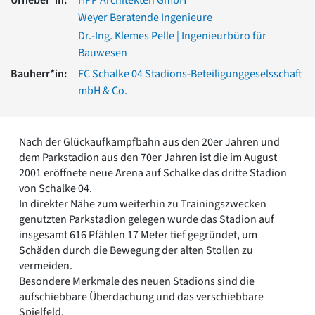
Romanik
Weyer Beratende Ingenieure
Vorromanik
Dr.-Ing. Klemes Pelle | Ingenieurbüro für
Römische Antike
Bauwesen
Über uns
Bauherr*in:
FC Schalke 04 Stadions-Beteiligunggeselsschaft
Über baukunst-nrw
mbH & Co.
Fachbeirat
Freunde & Förderer
Kontakt
Nach der Glückaufkampfbahn aus den 20er Jahren und
Impressum
dem Parkstadion aus den 70er Jahren ist die im August
Datenschutz
2001 eröffnete neue Arena auf Schalke das dritte Stadion
Suchbegriff eingeben
von Schalke 04.
In direkter Nähe zum weiterhin zu Trainingszwecken
genutzten Parkstadion gelegen wurde das Stadion auf
insgesamt 616 Pfählen 17 Meter tief gegründet, um
Schäden durch die Bewegung der alten Stollen zu
vermeiden.
Besondere Merkmale des neuen Stadions sind die
aufschiebbare Überdachung und das verschiebbare
Spielfeld.