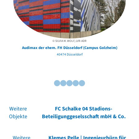
© SILVIA M. WOLF, LVR-ADR
Audimax der ehem. FH Düsseldorf (Campus Golzheim)
40474 Düsseldorf
Weitere
FC Schalke 04 Stadions-
Objekte
Beteiligunggeselsschaft mbH & Co.
Weitere
Klemes Pelle | Ingenieurbüro für