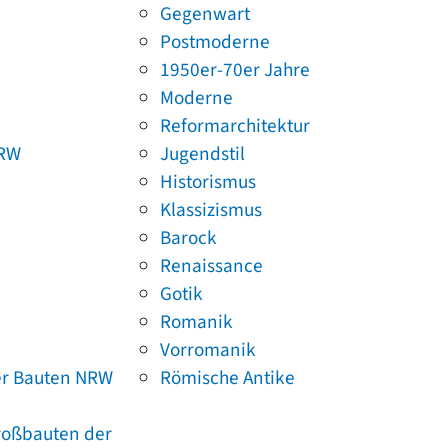
Gegenwart
Postmoderne
1950er-70er Jahre
Moderne
Reformarchitektur
NRW
Jugendstil
Historismus
Klassizismus
Barock
Renaissance
Gotik
Romanik
Vorromanik
er Bauten NRW
Römische Antike
Großbauten der