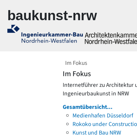
Zur Navigation springen
Zum Inhalt springen
baukunst-nrw
Im Fokus
Im Fokus
Internetführer zu Architektur
Ingenieurbaukunst in NRW
Gesamtübersicht...
Medienhafen Düsseldorf
Rokoko under Constructi
Kunst und Bau NRW