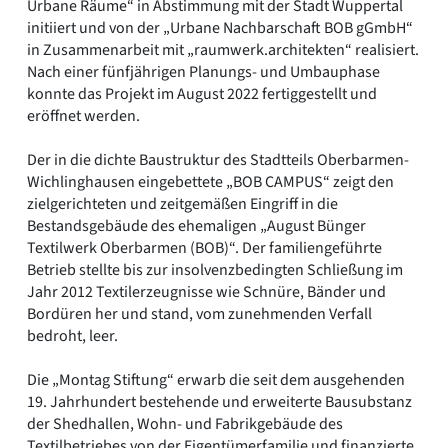
Urbane Räume“ in Abstimmung mit der Stadt Wuppertal
initiiert und von der „Urbane Nachbarschaft BOB gGmbH“
in Zusammenarbeit mit „raumwerk.architekten“ realisiert.
Nach einer fünfjährigen Planungs- und Umbauphase
konnte das Projekt im August 2022 fertiggestellt und
eröffnet werden.
Der in die dichte Baustruktur des Stadtteils Oberbarmen-
Wichlinghausen eingebettete „BOB CAMPUS“ zeigt den
zielgerichteten und zeitgemäßen Eingriff in die
Bestandsgebäude des ehemaligen „August Bünger
Textilwerk Oberbarmen (BOB)“. Der familiengeführte
Betrieb stellte bis zur insolvenzbedingten Schließung im
Jahr 2012 Textilerzeugnisse wie Schnüre, Bänder und
Bordüren her und stand, vom zunehmenden Verfall
bedroht, leer.
Die „Montag Stiftung“ erwarb die seit dem ausgehenden
19. Jahrhundert bestehende und erweiterte Bausubstanz
der Shedhallen, Wohn- und Fabrikgebäude des
Textilbetriebes von der Eigentümerfamilie und finanzierte