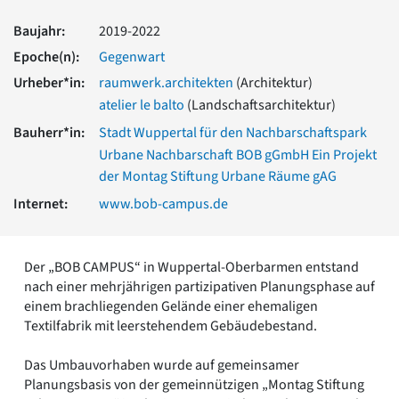
Romanik
Baujahr:
2019-2022
Vorromanik
Römische Antike
Epoche(n):
Gegenwart
Über uns
Urheber*in:
raumwerk.architekten
(Architektur)
atelier le balto
(Landschaftsarchitektur)
Über baukunst-nrw
Fachbeirat
Bauherr*in:
Stadt Wuppertal für den Nachbarschaftspark
Freunde & Förderer
Urbane Nachbarschaft BOB gGmbH Ein Projekt
Kontakt
der Montag Stiftung Urbane Räume gAG
Impressum
Internet:
www.bob-campus.de
Datenschutz
Suchbegriff eingeben
Der „BOB CAMPUS“ in Wuppertal-Oberbarmen entstand
nach einer mehrjährigen partizipativen Planungsphase auf
einem brachliegenden Gelände einer ehemaligen
Textilfabrik mit leerstehendem Gebäudebestand.
Das Umbauvorhaben wurde auf gemeinsamer
Planungsbasis von der gemeinnützigen „Montag Stiftung