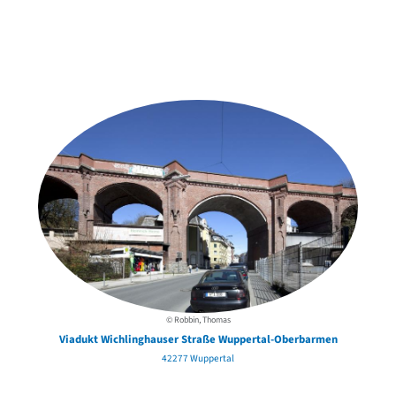
Weitere Objekte
in der Nähe
© Robbin, Thomas
Viadukt Wichlinghauser Straße Wuppertal-Oberbarmen
42277 Wuppertal