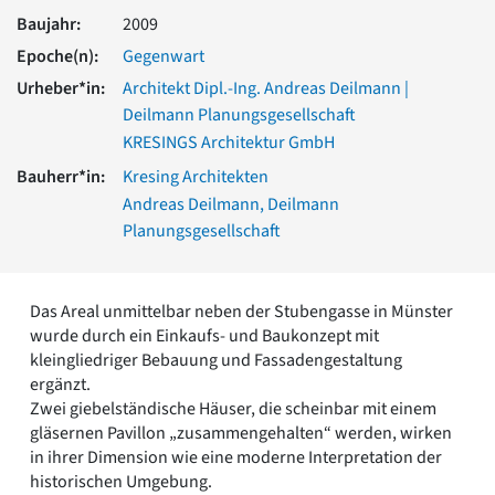
Romanik
Baujahr:
2009
Vorromanik
Epoche(n):
Gegenwart
Römische Antike
Urheber*in:
Architekt Dipl.-Ing. Andreas Deilmann |
Über uns
Deilmann Planungsgesellschaft
Über baukunst-nrw
KRESINGS Architektur GmbH
Fachbeirat
Bauherr*in:
Kresing Architekten
Freunde & Förderer
Andreas Deilmann, Deilmann
Kontakt
Impressum
Planungsgesellschaft
Datenschutz
Suchbegriff eingeben
Das Areal unmittelbar neben der Stubengasse in Münster
wurde durch ein Einkaufs- und Baukonzept mit
kleingliedriger Bebauung und Fassadengestaltung
ergänzt.
Zwei giebelständische Häuser, die scheinbar mit einem
gläsernen Pavillon „zusammengehalten“ werden, wirken
in ihrer Dimension wie eine moderne Interpretation der
historischen Umgebung.