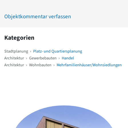
Objektkommentar verfassen
Kategorien
Stadtplanung
›
Platz- und Quartiersplanung
Architektur
›
Gewerbebauten
›
Handel
Architektur
›
Wohnbauten
›
Mehrfamilienhäuser/Wohnsiedlungen
Weitere Objekte
in der Nähe