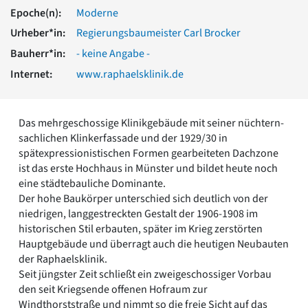
Romanik
Epoche(n):
Moderne
Vorromanik
Urheber*in:
Regierungsbaumeister Carl Brocker
Römische Antike
Bauherr*in:
- keine Angabe -
Über uns
Internet:
www.raphaelsklinik.de
Über baukunst-nrw
Fachbeirat
Freunde & Förderer
Das mehrgeschossige Klinikgebäude mit seiner nüchtern-
Kontakt
sachlichen Klinkerfassade und der 1929/30 in
Impressum
spätexpressionistischen Formen gearbeiteten Dachzone
Datenschutz
ist das erste Hochhaus in Münster und bildet heute noch
Suchbegriff eingeben
eine städtebauliche Dominante.
Der hohe Baukörper unterschied sich deutlich von der
niedrigen, langgestreckten Gestalt der 1906-1908 im
historischen Stil erbauten, später im Krieg zerstörten
Hauptgebäude und überragt auch die heutigen Neubauten
der Raphaelsklinik.
Seit jüngster Zeit schließt ein zweigeschossiger Vorbau
den seit Kriegsende offenen Hofraum zur
Windthorststraße und nimmt so die freie Sicht auf das